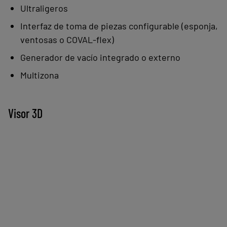
simplicidad y seguridad.
Ultraligeros
Interfaz de toma de piezas configurable (esponja,
Ventajas:
ventosas o COVAL-flex)
Formatos a medida de 150 x 150 a
Generador de vacío integrado o externo
1200 x 1000 mm
Multizona
Compacto y ligero
Comunicante
Adaptación al producto: interfaces
Visor 3D
de toma (espuma, ventosas o
COVAL‑Flex)
Toma/deposición desplazada o
múltiple (multizoning)
Generador de vacío integrado o
externo
Adaptación a la instalación