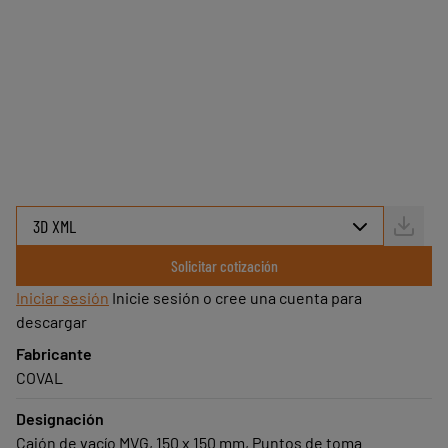
Fácil de instalar y utilizar
Disponible rápidamente
Servicio COVAL
Elija su MVG utilizando el configurador
3D que aparece a continuación.
Solicitar cotización
Iniciar sesión
Inicie sesión o cree una cuenta para
descargar
Fabricante
COVAL
Designación
Cajón de vacío MVG, 150 x 150 mm, Puntos de toma