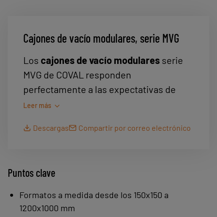
Cajones de vacío modulares, serie MVG
Los
cajones de vacío modulares
serie
MVG de COVAL responden
perfectamente a las expectativas de
integradores y usuarios. Gracias a su
Leer más
gran modularidad, ofrecen la solución
Descargas
Compartir por correo electrónico
óptima para la
manipulación de piezas
de tamaños, formas y pesos variados.
Con un solo cajón MVG, fácilmente
Puntos clave
integrable en el proceso, el usuario
puede realizar tomas unitarias o
Formatos a medida desde los 150x150 a
múltiples de piezas diversas con total
1200x1000 mm