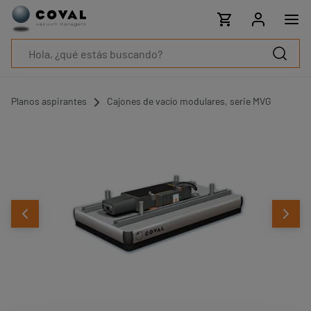
Productos
Industrias
Tecnologías
Recursos
Sobre
COVAL
Planos aspirantes
Cajones de vacío modulares, serie MVG
Blog
Carrera
Distribuidores
Contacto
comercial
Contacto