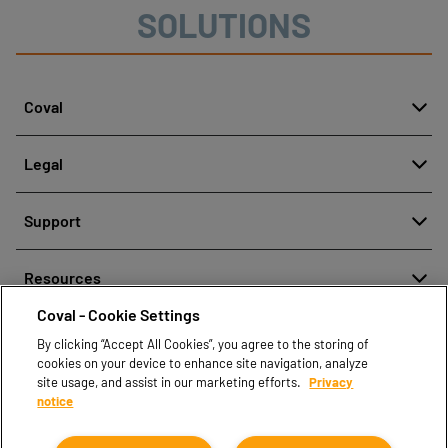
SOLUTIONS
Coval
About
Legal
History
Denuncia de mala conducta
Quality and innovation
Support
Avisos legales
Our technologies
Contact us
Política de protección de datos personales
Resources
Contact sales
Coval - Cookie Settings
Document center
Find partners
By clicking “Accept All Cookies”, you agree to the storing of
Coval CAD Catalog
cookies on your device to enhance site navigation, analyze
Blog
site usage, and assist in our marketing efforts.
Privacy
notice
FAQ