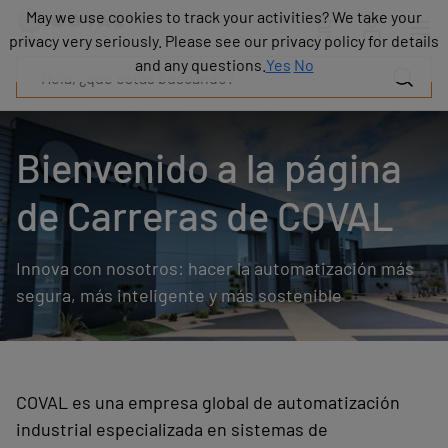
Productos
May we use cookies to track your activities? We take your
May we use cookies to track your activities? We take your
Industrias
privacy very seriously. Please see our privacy policy for details
privacy very seriously. Please see our privacy policy for details
Tecnologías
and any questions.
and any questions.
Yes
Yes
No
No
Recursos
Sobre
COVAL
Bienvenido a la página
Blog
Carrera
de Carreras de COVAL
Distribuidores
Contacto
Innova con nosotros: hacer la automatización más
comercial
Contacto
segura, más inteligente y más sostenible
COVAL es una empresa global de automatización
industrial especializada en sistemas de