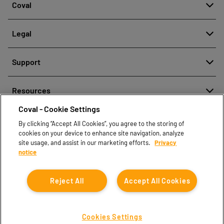
Coval
About
Legal
History
Denuncia de mala conducta
Quality and innovation
Support
Avisos legales
Our technologies
Contact us
Política de protección de datos personales
Resources
Contact sales
Coval - Cookie Settings
Document center
Find partners
By clicking “Accept All Cookies”, you agree to the storing of
Coval CAD Catalog
cookies on your device to enhance site navigation, analyze
Blog
site usage, and assist in our marketing efforts.
Privacy
notice
FAQ
Reject All
Accept All Cookies
Cookies Settings