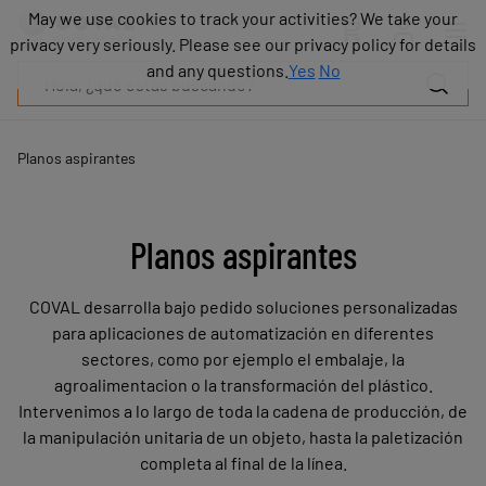
Productos
May we use cookies to track your activities? We take your
May we use cookies to track your activities? We take your
Industrias
privacy very seriously. Please see our privacy policy for details
privacy very seriously. Please see our privacy policy for details
Tecnologías
and any questions.
and any questions.
Yes
Yes
No
No
Recursos
Sobre
COVAL
Planos aspirantes
Blog
Carrera
Distribuidores
Planos aspirantes
Contacto
comercial
COVAL desarrolla bajo pedido soluciones personalizadas
Contacto
para aplicaciones de automatización en diferentes
sectores, como por ejemplo el embalaje, la
agroalimentacion o la transformación del plástico.
Intervenimos a lo largo de toda la cadena de producción, de
la manipulación unitaria de un objeto, hasta la paletización
completa al final de la línea.