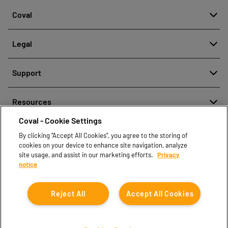
Coval
About
Legal
History
Denuncia de mala conducta
Quality and innovation
Support
Avisos legales
Our technologies
Contact us
Política de protección de datos personales
Resources
Contact sales
Coval - Cookie Settings
Document center
Find partners
By clicking “Accept All Cookies”, you agree to the storing of
Coval CAD Catalog
cookies on your device to enhance site navigation, analyze
Blog
site usage, and assist in our marketing efforts.
Privacy
notice
FAQ
Reject All
Accept All Cookies