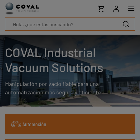
Productos
Industrias
Tecnologías
Recursos
Sobre
COVAL
COVAL Industrial
Blog
Carrera
Vacuum Solutions
Distribuidores
Contacto
Manipulación por vacío fiable para una
comercial
Contacto
automatización más segura y eficiente
Automoción