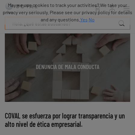
Productos
May we use cookies to track your activities? We take your
Industrias
privacy very seriously. Please see our privacy policy for details
Tecnologías
and any questions.
Yes
No
Recursos
Sobre
COVAL
Blog
Carrera
DENUNCIA DE MALA CONDUCTA
Distribuidores
Contacto
comercial
Contacto
COVAL se esfuerza por lograr transparencia y un
alto nivel de ética empresarial.