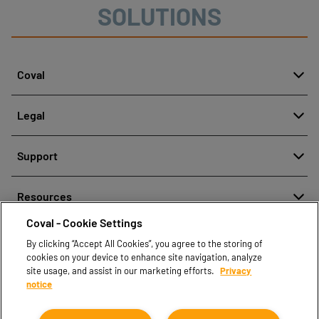
SOLUTIONS
Coval
About
Legal
History
Denuncia de mala conducta
Quality and innovation
Support
Avisos legales
Our technologies
Contact us
Política de protección de datos personales
Resources
Contact sales
Coval - Cookie Settings
Document center
Find partners
By clicking “Accept All Cookies”, you agree to the storing of
Coval CAD Catalog
cookies on your device to enhance site navigation, analyze
Blog
site usage, and assist in our marketing efforts.
Privacy
notice
FAQ