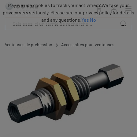
Produits
May we use cookies to track your activities? We take your
Industries
privacy very seriously. Please see our privacy policy for details
Technologies
and any questions.
Yes
No
Ressources
A
propos
Ventouses de préhension
Accessoires pour ventouses
Blog
Carrières
Partenaires
Contacts
commerciaux
Contact