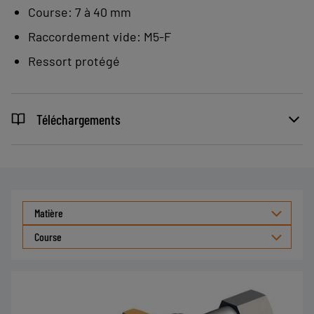
Le système ressort série TS 11 se monte
Course: 7 à 40 mm
sur toutes les ventouses du groupe 1
Raccordement vide: M5-F
(VP, VSA, VS Ø5 à 25 mm) pour IM21 et
Ressort protégé
sur les ventouses série VPG 5 à 20.
Téléchargements
Matière
Course