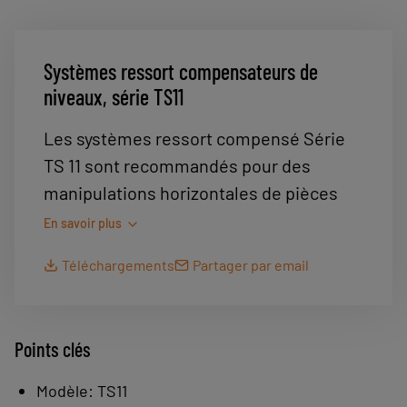
Systèmes ressort compensateurs de
niveaux, série TS11
Les systèmes ressort compensé Série
TS 11 sont recommandés pour des
manipulations horizontales de pièces
situées à différents niveaux. La fonction
En savoir plus
ressort permet également d’assurer le
Téléchargements
Partager par email
plaquage des points de préhension sur
un même plan lors de prises par
ventouses multiples.
Points clés
Ressort protégé.
Modèle: TS11