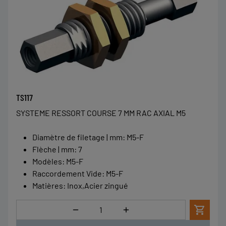
TS117
SYSTEME RESSORT COURSE 7 MM RAC AXIAL M5
Diamètre de filetage | mm
:
M5-F
Flèche | mm
:
7
Modèles
:
M5-F
Raccordement Vide
:
M5-F
Matières
:
Inox,Acier zingué
Quantité