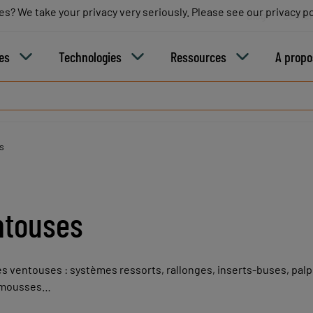
es? We take your privacy very seriously. Please see our privacy po
es? We take your privacy very seriously. Please see our privacy po
Blog
Carriè
ies
Technologies
Ressources
A propo
s
ntouses
ventouses : systèmes ressorts, rallonges, inserts-buses, pal
s mousses…