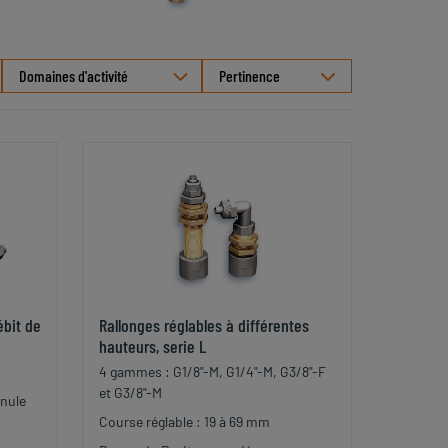
Sélectionner
Domaines d'activité
le
tri
ébit de
Rallonges réglables à différentes
hauteurs, serie L
4 gammes : G1/8"-M, G1/4"-M, G3/8"-F
et G3/8"-M
anule
Course réglable : 19 à 69 mm