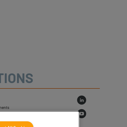
TIONS
ments
log