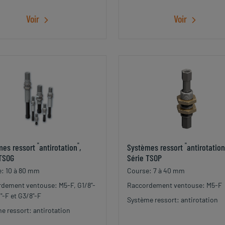
Voir
Voir
"
"
"
mes ressort
antirotation
,
Systèmes ressort
antirotation
 TSOG
Série TSOP
: 10 à 80 mm
Course: 7 à 40 mm
dement ventouse: M5-F, G1/8"-
Raccordement ventouse: M5-F
"-F et G3/8"-F
Système ressort: antirotation
e ressort: antirotation