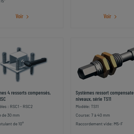
 15°
Voir
Voir
mes 4 ressorts compensés,
Systèmes ressort compensate
RSC
niveaux, série TS11
les : RSC1 - RSC2
Modèle: TS11
e de 30 mm
Course: 7 à 40 mm
otulant de 10°
Raccordement vide: M5-F