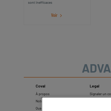
sont inefficaces
Voir
ADVA
Coval
Legal
À propos
Signaler un 
inapproprié
Notre histoire
Mentions léga
Qualité et Innovation