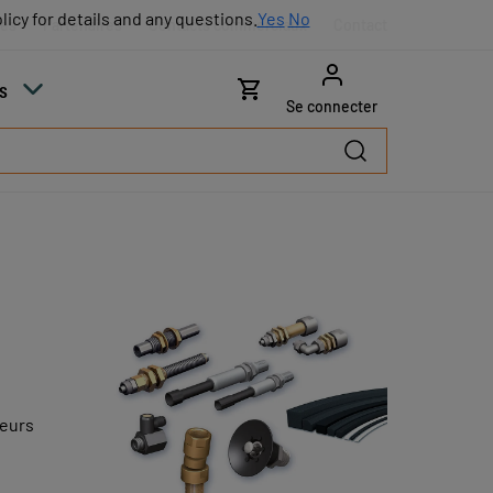
licy for details and any questions.
licy for details and any questions.
Yes
Yes
No
No
res
Partenaires
Contacts commerciaux
Contact
s
Se connecter
peurs