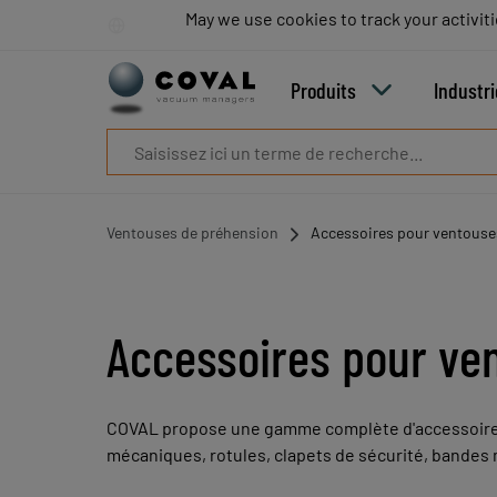
Produits
May we use cookies to track your activiti
May we use cookies to track your activiti
Industries
Technologies
Produits
Industr
Ressources
A
propos
Blog
Carrières
Ventouses de préhension
Accessoires pour ventouse
Partenaires
Contacts
commerciaux
Contact
Accessoires pour ve
COVAL propose une gamme complète d'accessoires 
mécaniques, rotules, clapets de sécurité, bande