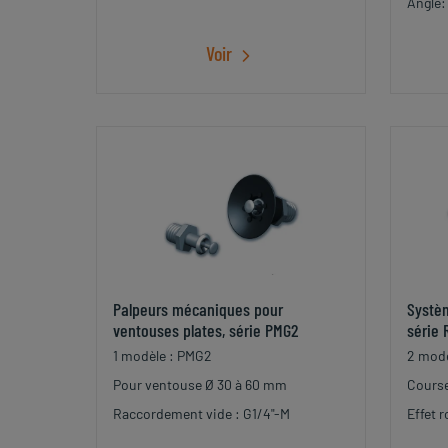
Angle:
Voir
Palpeurs mécaniques pour
Systè
ventouses plates, série PMG2
série 
1 modèle : PMG2
2 modè
Pour ventouse Ø 30 à 60 mm
Cours
Raccordement vide : G1/4"-M
Effet r