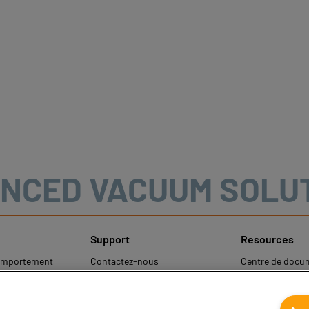
NCED VACUUM SOLU
Support
Resources
comportement
Contactez-nous
Centre de docu
Contacts commerciaux
Coval CAD Cata
les
Trouver un partenaire
Blog