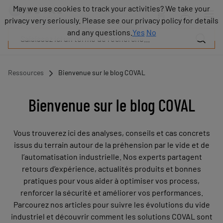
Produits
May we use cookies to track your activities? We take your
May we use cookies to track your activities? We take your
Industries
privacy very seriously. Please see our privacy policy for details
privacy very seriously. Please see our privacy policy for details
Technologies
and any questions.
and any questions.
Yes
Yes
No
No
Ressources
A
propos
Ressources
Bienvenue sur le blog COVAL
Blog
Carrières
Bienvenue sur le blog COVAL
Partenaires
Contacts
Vous trouverez ici des analyses, conseils et cas concrets
commerciaux
issus du terrain autour de la préhension par le vide et de
Contact
l’automatisation industrielle. Nos experts partagent
retours d’expérience, actualités produits et bonnes
pratiques pour vous aider à optimiser vos process,
renforcer la sécurité et améliorer vos performances.
Parcourez nos articles pour suivre les évolutions du vide
industriel et découvrir comment les solutions COVAL sont