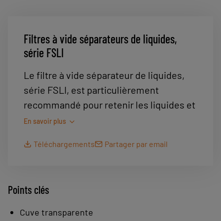
Filtres à vide séparateurs de liquides,
série FSLI
Le filtre à vide séparateur de liquides,
série FSLI, est particulièrement
recommandé pour retenir les liquides et
particules présents dans un réseau de
En savoir plus
vide.
Téléchargements
Partager par email
L’élément filtrant est composé d’un filtre
Inox de 50 microns et assure la
protection du générateur de vide dans
Points clés
des conditions normales d’utilisation.
Cuve transparente