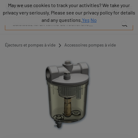
Produits
May we use cookies to track your activities? We take your
May we use cookies to track your activities? We take your
Industries
privacy very seriously. Please see our privacy policy for details
privacy very seriously. Please see our privacy policy for details
Technologies
and any questions.
and any questions.
Yes
Yes
No
No
Ressources
A
propos
Éjecteurs et pompes à vide
Accessoires pompes à vide
Blog
Carrières
Partenaires
Contacts
commerciaux
Contact