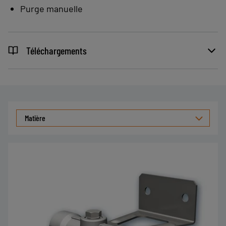
Avantages :
Purge manuelle
Une cuve transparente permettant
de visualiser l’encrassement.
Téléchargements
Une purge manuelle dans le fond de
cuve pour évacuer le liquide et les
impuretés (remarque : cette
opération doit uniquement être
effectuée quand le réseau de vide
Matière
est à l’atmosphère).