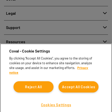
À propos
Legal
Notre histoire
Signaler un comportement inapproprié
Qualité et Innovation
Support
Mentions légales
Nos technologies
Contactez-nous
Politique de protection des données personnelles
Resources
Contacts commerciaux
Coval - Cookie Settings
Centre de documents
Trouver un partenaire
By clicking “Accept All Cookies”, you agree to the storing of
Coval CAD Catalog
cookies on your device to enhance site navigation, analyze
Blog
site usage, and assist in our marketing efforts.
Privacy
notice
FAQ
Reject All
Accept All Cookies
Cookies Settings
Coval © 2026