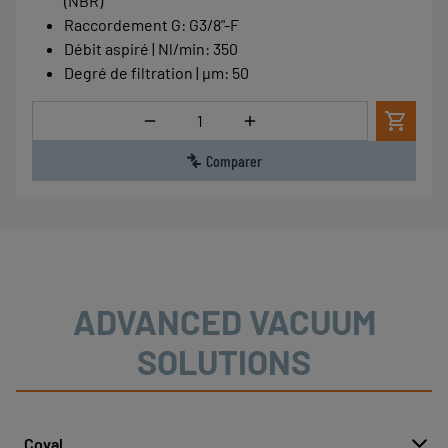
(NBR)
Raccordement G
:
G3/8"-F
Débit aspiré | Nl/min
:
350
Degré de filtration | µm
:
50
Quantité
Comparer
ADVANCED VACUUM
SOLUTIONS
Coval