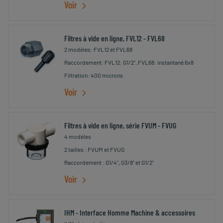
Voir
Filtres à vide en ligne, FVL12 - FVL68
2 modèles: FVL12 et FVL68
Raccordement: FVL12: G1/2", FVL68: instantané 6x8
Filtration: 400 microns
Voir
Filtres à vide en ligne, série FVUM - FVUG
4 modèles
2 tailles : FVUM et FVUG
Raccordement : G1/4", G3/8" et G1/2"
Voir
IHM - Interface Homme Machine & accessoires