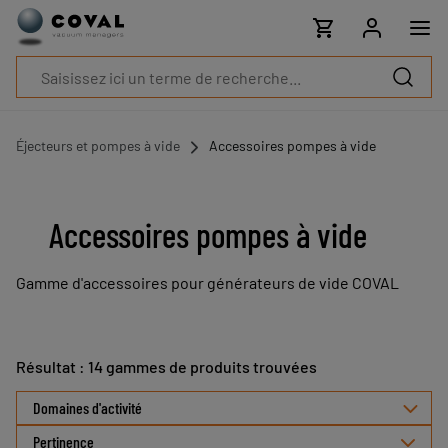
Produits
Industries
Technologies
Ressources
A
propos
Éjecteurs et pompes à vide
Accessoires pompes à vide
Blog
Carrières
Partenaires
Accessoires pompes à vide
Contacts
commerciaux
Gamme d'accessoires pour générateurs de vide COVAL
Contact
Résultat : 14 gammes de produits trouvées
Sélectionner
Domaines d'activité
le