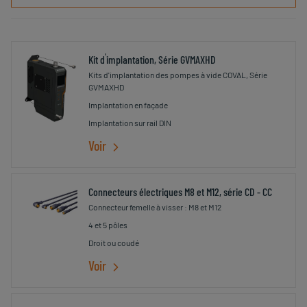
tri
'
Kit d
implantation, Série GVMAXHD
Kits d'implantation des pompes à vide COVAL, Série
GVMAXHD
Implantation en façade
Implantation sur rail DIN
Voir
Connecteurs électriques M8 et M12, série CD - CC
Connecteur femelle à visser : M8 et M12
4 et 5 pôles
Droit ou coudé
Voir