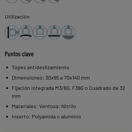
para dar respuesta a cada
necesidad.
Utilización
Topes antideslizamiento que
garantizan un posicionamiento
óptimo de las chapas aceitosas.
Ventosas estructuradas para el
Puntos clave
agarre de chapas finas sin
Topes antideslizamiento
deformación.
Ideales para aplicaciones
Dimensiones: 30x65 a 70x140 mm
robotizadas.
Fijación integrada M3/8G, F38G o Cuadrado de 32
Utilización más enfocada a los
mm
sectores de la estampación y utiles
Materiales: Ventosa: Nitrilo
de soldadura.
Inserto: Polyamida o aluminio