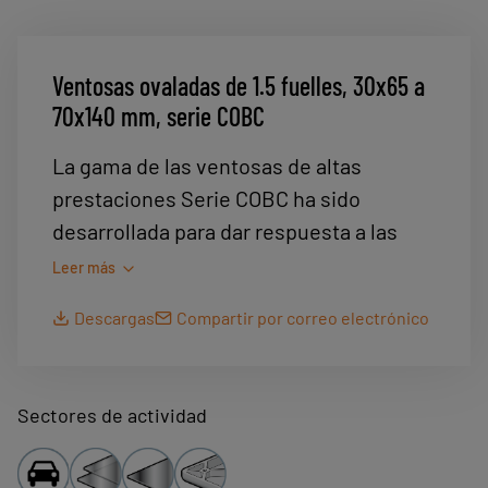
Ventosas ovaladas de 1.5 fuelles, 30x65 a
70x140 mm, serie COBC
La gama de las ventosas de altas
prestaciones Serie COBC ha sido
desarrollada para dar respuesta a las
exigencias de las aplicaciones de
Leer más
producción del sector del Automóvil.
Descargas
Compartir por correo electrónico
Las mayores características de la gama
Serie COBC permiten optimizar los utiles
de producción en todos los sectores de
Sectores de actividad
actividad.
Una gama competa de dimensiones