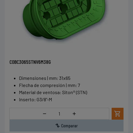
COBC3065STNV6M38G
Dimensiones | mm
:
31x65
Flecha de compresión | mm
:
7
Material de ventosa
:
Siton® (STN)
Inserto
:
G3/8"-M
Cantidad
Comparar