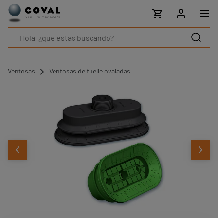
Productos
Industrias
Tecnologías
Recursos
Sobre
COVAL
Ventosas
Ventosas de fuelle ovaladas
Blog
Carrera
Distribuidores
Contacto
comercial
Contacto