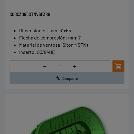
COBC3065STNV6F38G
Dimensiones | mm
:
31x65
Flecha de compresión | mm
:
7
Material de ventosa
:
Siton® (STN)
Inserto
:
G3/8"-HE
Cantidad
Comparar