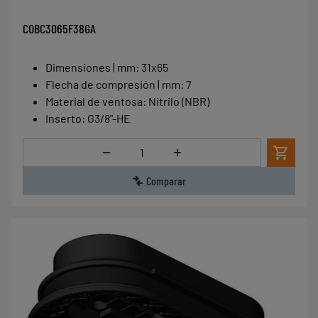
COBC3065F38GA
Dimensiones | mm
:
31x65
Flecha de compresión | mm
:
7
Material de ventosa
:
Nitrilo (NBR)
Inserto
:
G3/8"-HE
Cantidad
Comparar