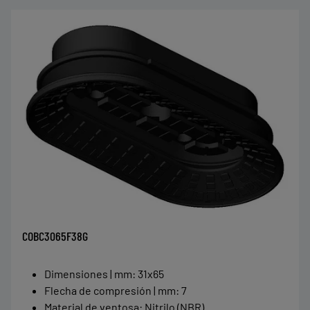
COBC3065F38G
Dimensiones | mm
:
31x65
Flecha de compresión | mm
:
7
Material de ventosa
:
Nitrilo (NBR)