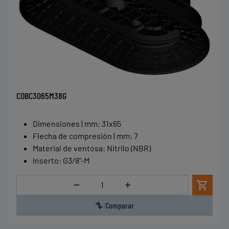
COBC3065M38G
Dimensiones | mm
:
31x65
Flecha de compresión | mm
:
7
Material de ventosa
:
Nitrilo (NBR)
Inserto
:
G3/8"-M
Cantidad
Comparar