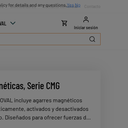
licy for details and any questions.
Yes
No
ra
Distribuidores
Contacto comercial
Contacto
VAL
Iniciar sesión
éticas, Serie CMG
COVAL incluye agarres magnéticos
icamente, activados y desactivados
o. Diseñados para ofrecer fuerzas de
les, estos agarres son ideales para