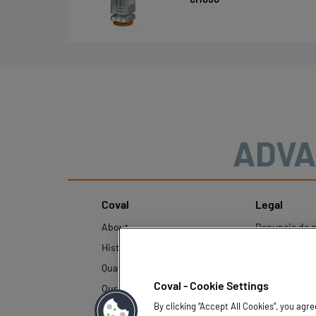
ADVA
Coval
Legal
About
Denuncia de 
History
Avisos legales
Quality and innovation
Política de pr
datos persona
Coval - Cookie Settings
Our technologies
By clicking “Accept All Cookies”, you agr