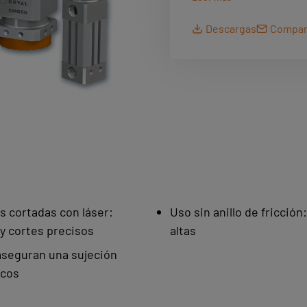
la manipulación de
Descargas
Compart
cortadas con láser,
Utilizando la fuerz
para sus necesidad
ferromagnéticas.
s cortadas con láser:
Uso sin anillo de fricció
y cortes precisos
altas
aseguran una sujeción
icos