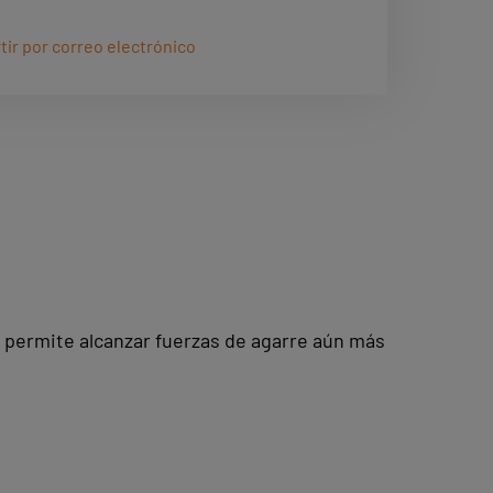
 chapas perforadas, piezas complejas
ir por correo electrónico
 y chapas con agujeros y cortes.
a magnética, son la solución perfecta
es de manipulación de piezas
n: permite alcanzar fuerzas de agarre aún más