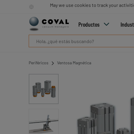
Productos
May we use cookies to track your activiti
Industrias
Tecnologías
Productos
Indust
Recursos
Sobre
COVAL
Blog
Carrera
Periféricos
Ventosa Magnética
Distribuidores
Contacto
comercial
Contacto