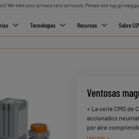
es? We take your privacy very seriously. Please see our privacy po
Blog
Carre
rias
Tecnologías
Recursos
Sobre CO
Ventosas magn
« La serie CMG de 
accionados neumát
por aire comprimid
sujeción excepciona
Leer más