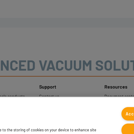
NCED VACUUM SOLU
Support
Resources
mala conducta
Contact us
Document cente
Contact sales
Coval CAD Cata
otección de
Find partners
Blog
Acc
les
FAQ
ee to the storing of cookies on your device to enhance site