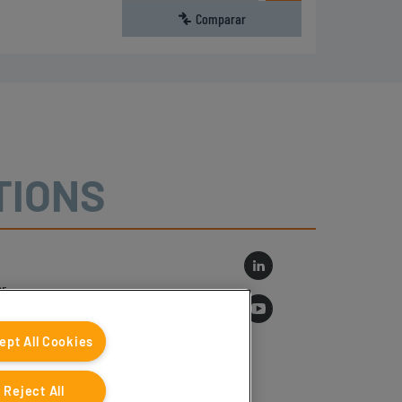
Comparar
TIONS
r
log
ept All Cookies
Reject All