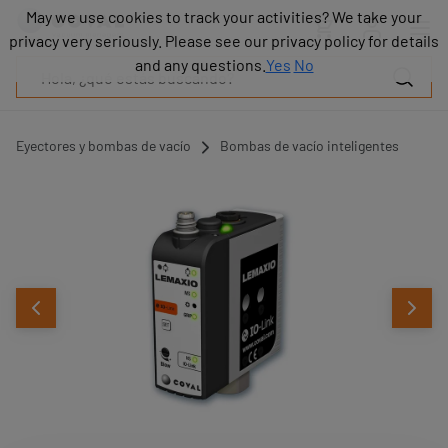
Productos
May we use cookies to track your activities? We take your
May we use cookies to track your activities? We take your
Industrias
privacy very seriously. Please see our privacy policy for details
privacy very seriously. Please see our privacy policy for details
Tecnologías
and any questions.
and any questions.
Yes
Yes
No
No
Recursos
Sobre
COVAL
Eyectores y bombas de vacío
Bombas de vacío inteligentes
Blog
Carrera
Distribuidores
Contacto
comercial
Contacto