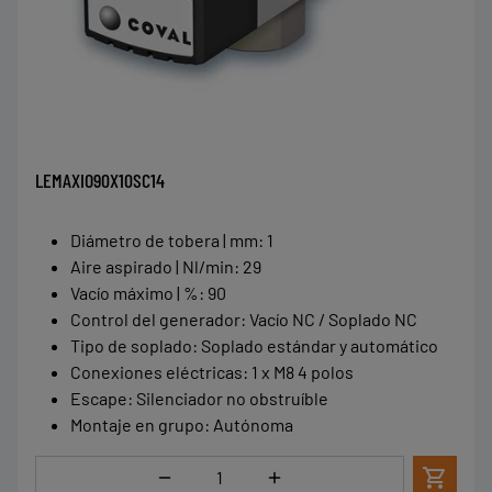
LEMAXIO90X10SC14
Diámetro de tobera | mm
:
1
Aire aspirado | Nl/min
:
29
Vacío máximo | %
:
90
Control del generador
:
Vacío NC / Soplado NC
Tipo de soplado
:
Soplado estándar y automático
Conexiones eléctricas
:
1 x M8 4 polos
Escape
:
Silenciador no obstruíble
Montaje en grupo
:
Autónoma
Cantidad