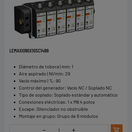
LEMAXIO90X10SC14B6
Diámetro de tobera | mm
:
1
Aire aspirado | Nl/min
:
29
Vacío máximo | %
:
90
Control del generador
:
Vacío NC / Soplado NC
Tipo de soplado
:
Soplado estándar y automático
Conexiones eléctricas
:
1 x M8 4 polos
Escape
:
Silenciador no obstruíble
Montaje en grupo
:
Grupo de 6 módulos
Cantidad