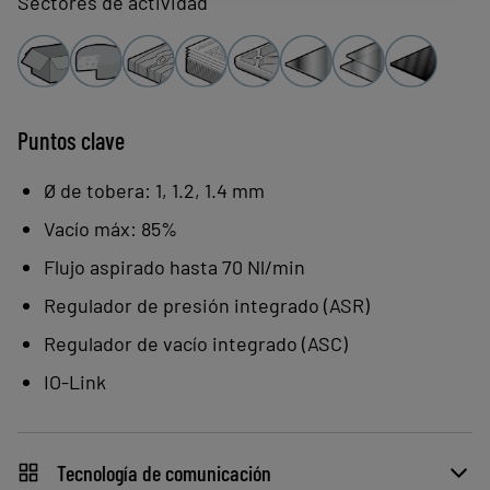
Sectores de actividad
aplicación.
Regulación de vacío integrada:
consumo y nivel sonoro reducidos.
ASC analiza la aplicación y se adapta
Puntos clave
a piezas estancas o porosas para
Ø de tobera: 1, 1.2, 1.4 mm
optimizar el funcionamiento y el
Vacío máx: 85%
consumo de energía.
Flujo aspirado hasta 70 Nl/min
Regulador de presión integrado (ASR)
Regulador de vacío integrado (ASC)
IO-Link
Tecnología de comunicación