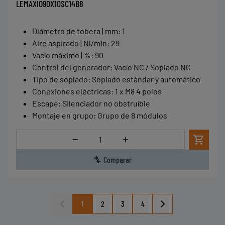
LEMAXIO90X10SC14B8
Diámetro de tobera | mm
:
1
Aire aspirado | Nl/min
:
29
Vacío máximo | %
:
90
Control del generador
:
Vacío NC / Soplado NC
Tipo de soplado
:
Soplado estándar y automático
Conexiones eléctricas
:
1 x M8 4 polos
Escape
:
Silenciador no obstruíble
Montaje en grupo
:
Grupo de 8 módulos
Cantidad
Comparar
1
2
3
4