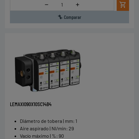
Cantidad
Comparar
LEMAXIO90X10SC14B4
Diámetro de tobera | mm
:
1
Aire aspirado | Nl/min
:
29
Vacío máximo | %
:
90