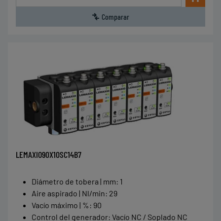
Comparar
LEMAXIO90X10SC14B7
Diámetro de tobera | mm
:
1
Aire aspirado | Nl/min
:
29
Vacío máximo | %
:
90
Control del generador
:
Vacío NC / Soplado NC