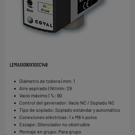
LEMAXIO90X10SC14B
Diámetro de tobera | mm
:
1
Aire aspirado | Nl/min
:
29
Vacío máximo | %
:
90
Control del generador
:
Vacío NC / Soplado NC
Tipo de soplado
:
Soplado estándar y automático
Conexiones eléctricas
:
1 x M8 4 polos
Escape
:
Silenciador no obstruíble
Montaje en grupo
:
Para grupo