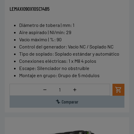
LEMAXIO90X10SC14B5
Diámetro de tobera | mm
:
1
Aire aspirado | Nl/min
:
29
Vacío máximo | %
:
90
Control del generador
:
Vacío NC / Soplado NC
Tipo de soplado
:
Soplado estándar y automático
Conexiones eléctricas
:
1 x M8 4 polos
Escape
:
Silenciador no obstruíble
Montaje en grupo
:
Grupo de 5 módulos
Cantidad
Comparar