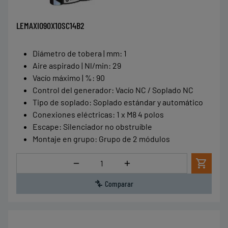
LEMAXIO90X10SC14B2
Diámetro de tobera | mm
:
1
Aire aspirado | Nl/min
:
29
Vacío máximo | %
:
90
Control del generador
:
Vacío NC / Soplado NC
Tipo de soplado
:
Soplado estándar y automático
Conexiones eléctricas
:
1 x M8 4 polos
Escape
:
Silenciador no obstruíble
Montaje en grupo
:
Grupo de 2 módulos
Cantidad
Comparar