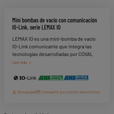
Mini bombas de vacío con comunicación
IO-Link, serie LEMAX IO
LEMAX IO es una mini‑bomba de vacío
IO‑Link comunicante que integra las
tecnologías desarrolladas por COVAL
para conciliar productividad, eficacia y
Leer más
ahorro de energía. Ofrece un amplio
campo de aplicación: embalaje, robótica
y transformación de plásticos.
Descargas
Compartir por correo electrónico
LEMAX IO integra la tecnología ASC (Air
Saving Control), que genera un ahorro de
energía de entre el 75 y el 99 % según la