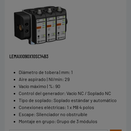
LEMAXIO90X10SC14B3
Diámetro de tobera | mm
:
1
Aire aspirado | Nl/min
:
29
Vacío máximo | %
:
90
Control del generador
:
Vacío NC / Soplado NC
Tipo de soplado
:
Soplado estándar y automático
Conexiones eléctricas
:
1 x M8 4 polos
Escape
:
Silenciador no obstruíble
Montaje en grupo
:
Grupo de 3 módulos