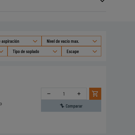
 aspiración
Nivel de vacío max.
Tipo de soplado
Escape
Cantidad
o
Comparar