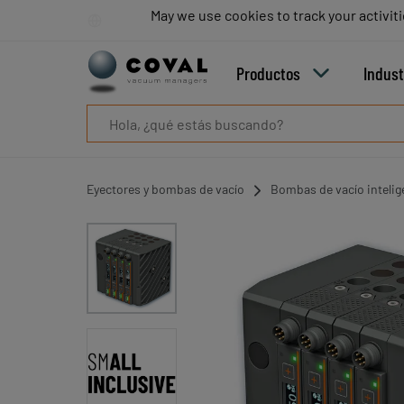
Productos
May we use cookies to track your activiti
May we use cookies to track your activiti
Industrias
Tecnologías
Productos
Indust
Recursos
Sobre
COVAL
Blog
Carrera
Eyectores y bombas de vacío
Bombas de vacío intelig
Distribuidores
Contacto
comercial
Contacto