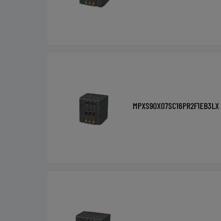
MPXS90X07SC16PR2F1EB3LX