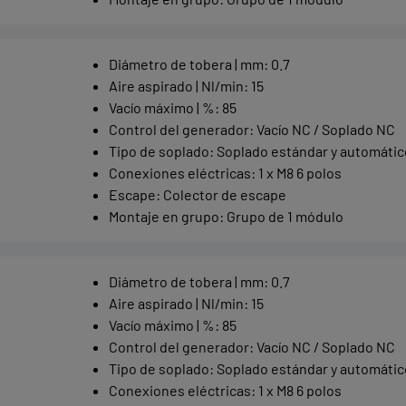
Diámetro de tobera | mm
:
0.7
Aire aspirado | Nl/min
:
15
Vacío máximo | %
:
85
Control del generador
:
Vacío NC / Soplado NC
Tipo de soplado
:
Soplado estándar y automátic
Conexiones eléctricas
:
1 x M8 6 polos
Escape
:
Colector de escape
Montaje en grupo
:
Grupo de 1 módulo
Diámetro de tobera | mm
:
0.7
Aire aspirado | Nl/min
:
15
Vacío máximo | %
:
85
Control del generador
:
Vacío NC / Soplado NC
Tipo de soplado
:
Soplado estándar y automátic
Conexiones eléctricas
:
1 x M8 6 polos