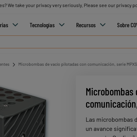
es? We take your privacy very seriously. Please see our privacy po
es? We take your privacy very seriously. Please see our privacy po
Blog
Carre
rias
Tecnologías
Recursos
Sobre CO
entes
Microbombas de vacío pilotadas con comunicación, serie MPXS
Microbombas d
comunicación,
Las microbombas de
un avance significa