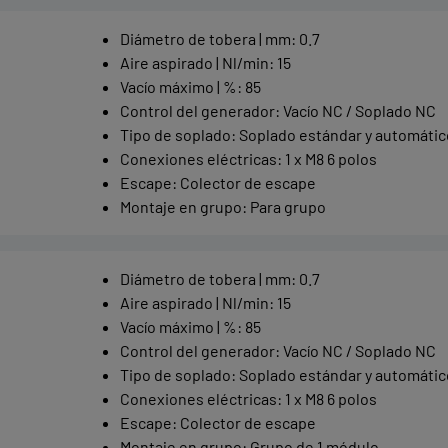
Diámetro de tobera | mm
:
0.7
Aire aspirado | Nl/min
:
15
Vacío máximo | %
:
85
Control del generador
:
Vacío NC / Soplado NC
Tipo de soplado
:
Soplado estándar y automátic
Conexiones eléctricas
:
1 x M8 6 polos
Escape
:
Colector de escape
Montaje en grupo
:
Para grupo
Diámetro de tobera | mm
:
0.7
Aire aspirado | Nl/min
:
15
Vacío máximo | %
:
85
Control del generador
:
Vacío NC / Soplado NC
Tipo de soplado
:
Soplado estándar y automátic
Conexiones eléctricas
:
1 x M8 6 polos
Escape
:
Colector de escape
Montaje en grupo
:
Grupo de 1 módulo