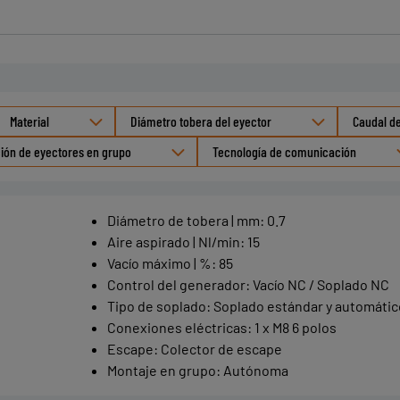
Material
Diámetro tobera del eyector
Caudal de
ión de eyectores en grupo
Tecnología de comunicación
Diámetro de tobera | mm
:
0.7
Aire aspirado | Nl/min
:
15
Vacío máximo | %
:
85
Control del generador
:
Vacío NC / Soplado NC
Tipo de soplado
:
Soplado estándar y automátic
Conexiones eléctricas
:
1 x M8 6 polos
Escape
:
Colector de escape
Montaje en grupo
:
Autónoma