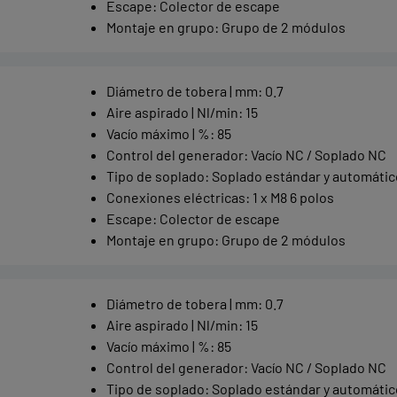
Escape
:
Colector de escape
Montaje en grupo
:
Grupo de 2 módulos
Diámetro de tobera | mm
:
0.7
Aire aspirado | Nl/min
:
15
Vacío máximo | %
:
85
Control del generador
:
Vacío NC / Soplado NC
Tipo de soplado
:
Soplado estándar y automátic
Conexiones eléctricas
:
1 x M8 6 polos
Escape
:
Colector de escape
Montaje en grupo
:
Grupo de 2 módulos
Diámetro de tobera | mm
:
0.7
Aire aspirado | Nl/min
:
15
Vacío máximo | %
:
85
Control del generador
:
Vacío NC / Soplado NC
Tipo de soplado
:
Soplado estándar y automátic