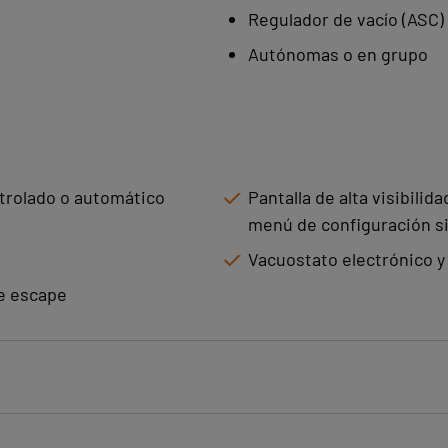
Regulador de vacío (ASC)
La modularidad de 
Autónomas o en grupo
gama de configurac
flexibilidad de inst
variadas necesidade
Las microbombas d
ntrolado o automático
Pantalla de alta visibilid
menú de configuración s
solución ideal para
manipulación, ofrec
Vacuostato electrónico y
adaptabilidad inco
de escape
industriales exigen