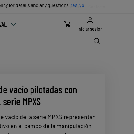
licy for details and any questions.
licy for details and any questions.
Yes
Yes
No
No
ra
Distribuidores
Contacto comercial
Contacto
VAL
Iniciar sesión
e vacío pilotadas con
 serie MPXS
 vacío de la serie MPXS representan
tivo en el campo de la manipulación