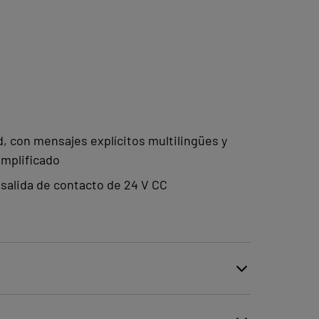
la serie MPXS ofrece una amplia
iones, asegurando una gran
alación y uso para adaptarse a las
s de las aplicaciones industriales.
e vacío MPXS de COVAL son la
ad, con mensajes explícitos multilingües y
implificado
 optimizar sus procesos de
iendo un rendimiento, eficiencia y
 salida de contacto de 24 V CC
mparables para aplicaciones
tes.