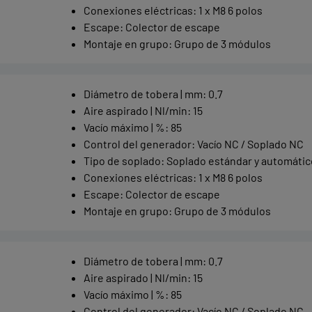
Conexiones eléctricas
:
1 x M8 6 polos
Escape
:
Colector de escape
Montaje en grupo
:
Grupo de 3 módulos
Diámetro de tobera | mm
:
0.7
Aire aspirado | Nl/min
:
15
Vacío máximo | %
:
85
Control del generador
:
Vacío NC / Soplado NC
Tipo de soplado
:
Soplado estándar y automátic
Conexiones eléctricas
:
1 x M8 6 polos
Escape
:
Colector de escape
Montaje en grupo
:
Grupo de 3 módulos
Diámetro de tobera | mm
:
0.7
Aire aspirado | Nl/min
:
15
Vacío máximo | %
:
85
Control del generador
:
Vacío NC / Soplado NC