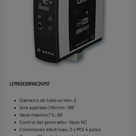
LEM60X20RVAC24PG1
Diámetro de tobera | mm
:
2
Aire aspirado | Nl/min
:
189
Vacío máximo | %
:
60
Control del generador
:
Vacío NC
Conexiones eléctricas
:
2 x M12 4 polos