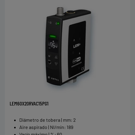
LEM60X20RVAC15PG1
Diámetro de tobera | mm
:
2
Aire aspirado | Nl/min
:
189
Vacío máximo | %
:
60