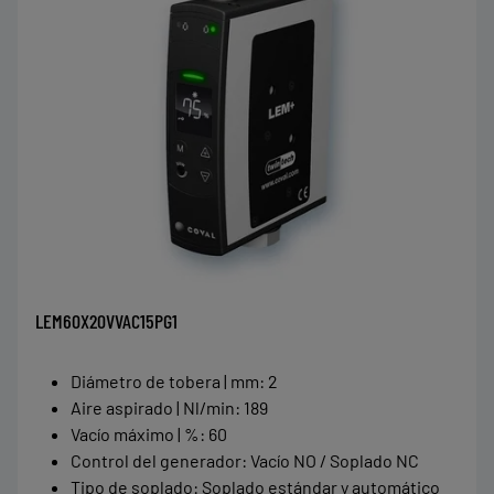
LEM60X20VVAC15PG1
Diámetro de tobera | mm
:
2
Aire aspirado | Nl/min
:
189
Vacío máximo | %
:
60
Control del generador
:
Vacío NO / Soplado NC
Tipo de soplado
:
Soplado estándar y automático