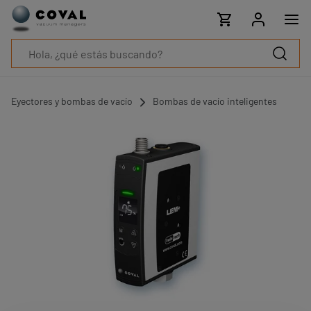
Productos
Industrias
Tecnologías
Recursos
Sobre
COVAL
Eyectores y bombas de vacío
Bombas de vacío inteligentes
Blog
Carrera
Distribuidores
Contacto
comercial
Contacto