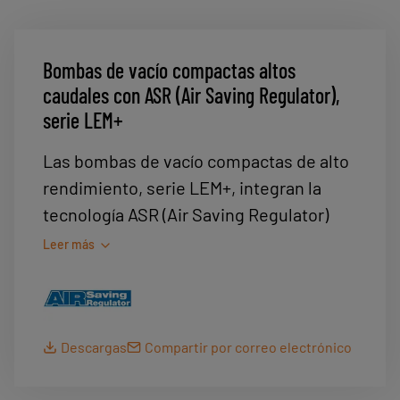
Bombas de vacío compactas altos
caudales con ASR (Air Saving Regulator),
serie LEM+
Las bombas de vacío compactas de alto
rendimiento, serie LEM+, integran la
tecnología ASR (Air Saving Regulator)
que permite hasta un 40 % de ahorro de
Leer más
energía. Están destinadas a aplicaciones
de agarre de piezas porosas o de
superficies rugosas.
Descargas
Compartir por correo electrónico
Para aplicaciones de agarre de piezas
estancas, es preferible utilizar la serie