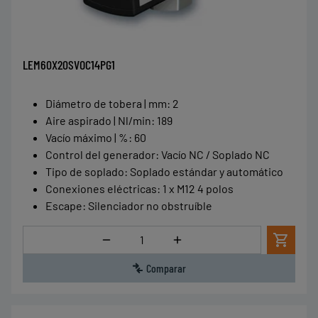
LEM60X20SVOC14PG1
Diámetro de tobera | mm
:
2
Aire aspirado | Nl/min
:
189
Vacío máximo | %
:
60
Control del generador
:
Vacío NC / Soplado NC
Tipo de soplado
:
Soplado estándar y automático
Conexiones eléctricas
:
1 x M12 4 polos
Escape
:
Silenciador no obstruíble
Cantidad
Comparar