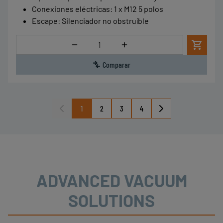
Conexiones eléctricas
:
1 x M12 5 polos
Escape
:
Silenciador no obstruíble
Cantidad
Comparar
1
2
3
4
ADVANCED VACUUM
SOLUTIONS