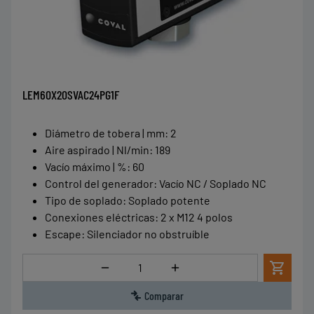
LEM60X20SVAC24PG1F
Diámetro de tobera | mm
:
2
Aire aspirado | Nl/min
:
189
Vacío máximo | %
:
60
Control del generador
:
Vacío NC / Soplado NC
Tipo de soplado
:
Soplado potente
Conexiones eléctricas
:
2 x M12 4 polos
Escape
:
Silenciador no obstruíble
Cantidad
Comparar