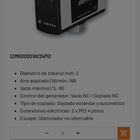
LEM60X20SVAC24PG1
Diámetro de tobera | mm
:
2
Aire aspirado | Nl/min
:
189
Vacío máximo | %
:
60
Control del generador
:
Vacío NC / Soplado NC
Tipo de soplado
:
Soplado estándar y automático
Conexiones eléctricas
:
2 x M12 4 polos
Escape
:
Silenciador no obstruíble
Cantidad