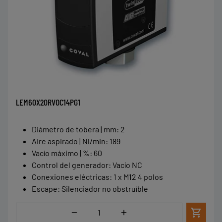
LEM60X20RVOC14PG1
Diámetro de tobera | mm
:
2
Aire aspirado | Nl/min
:
189
Vacío máximo | %
:
60
Control del generador
:
Vacío NC
Conexiones eléctricas
:
1 x M12 4 polos
Escape
:
Silenciador no obstruíble
Cantidad