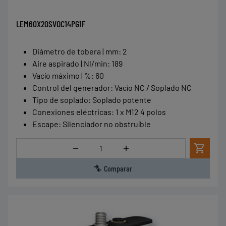
LEM60X20SVOC14PG1F
Diámetro de tobera | mm
:
2
Aire aspirado | Nl/min
:
189
Vacío máximo | %
:
60
Control del generador
:
Vacío NC / Soplado NC
Tipo de soplado
:
Soplado potente
Conexiones eléctricas
:
1 x M12 4 polos
Escape
:
Silenciador no obstruíble
Cantidad
Comparar