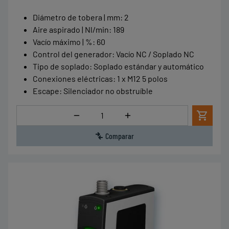
Diámetro de tobera | mm
:
2
Aire aspirado | Nl/min
:
189
Vacío máximo | %
:
60
Control del generador
:
Vacío NC / Soplado NC
Tipo de soplado
:
Soplado estándar y automático
Conexiones eléctricas
:
1 x M12 5 polos
Escape
:
Silenciador no obstruíble
Cantidad
Comparar