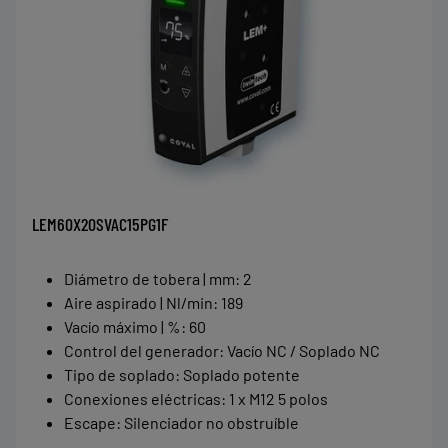
LEM60X20SVAC15PG1F
Diámetro de tobera | mm
:
2
Aire aspirado | Nl/min
:
189
Vacío máximo | %
:
60
Control del generador
:
Vacío NC / Soplado NC
Tipo de soplado
:
Soplado potente
Conexiones eléctricas
:
1 x M12 5 polos
Escape
:
Silenciador no obstruíble