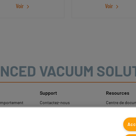
à leur forme, elles permettent
ou de matériaux flexibles. Elles
Voir
Voir
er une fonction ...
conçues en silicone pour répond
NCED VACUUM SOLU
Support
Resources
comportement
Contactez-nous
Centre de docu
Contacts commerciaux
Coval CAD Cata
les
Trouver un partenaire
Blog
Acc
rotection des
FAQ
onnelles