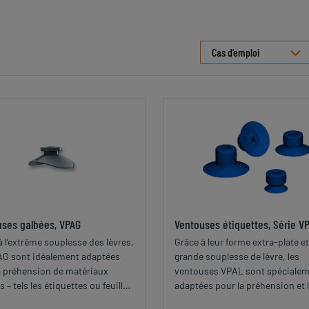
Cas d’emploi
uses galbées, VPAG
Ventouses étiquettes, Série V
à l’extrême souplesse des lèvres,
Grâce à leur forme extra-plate et
AG sont idéalement adaptées
grande souplesse de lèvre, les
a préhension de matériaux
ventouses VPAL sont spéciale
 – tels les étiquettes ou feuilles
adaptées pour la préhension et 
ier – ou de pièces structurées.
manipulation d’étiquettes de ty