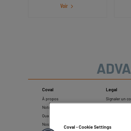
Grâce 
Voir
d’assur
ADVA
Coval
Legal
À propos
Signaler un 
inapproprié
Notre histoire
Mentions léga
Qualité et Innovation
Politique de p
Nos technologies
Coval - Cookie Settings
données pers