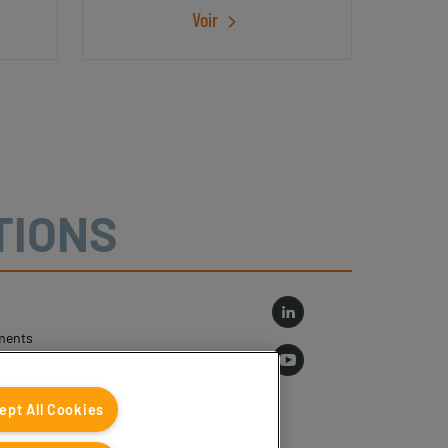
 sont
Voir
re...
TIONS
ments
log
ept All Cookies