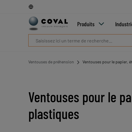
Produits
Industries
Technologies
Produits
Industr
Ressources
A
propos
Blog
Carrières
Ventouses de préhension
Ventouses pour le papier, é
Partenaires
Contacts
commerciaux
Contact
Ventouses pour le pap
plastiques