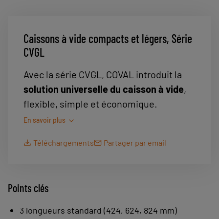
Caissons à vide compacts et légers, Série
CVGL
Avec la série CVGL, COVAL introduit la
solution universelle du caisson à vide
,
flexible, simple et économique.
La manipulation de pièces de tailles,
En savoir plus
formes et poids variés n’est désormais
Téléchargements
Partager par email
plus une tâche complexe, coûteuse et
laborieuse.
Avec un seul module CVGL facilement
Points clés
intégrable dans le process, l’utilisateur
peut réaliser des prises aléatoires de
3 longueurs standard (424, 624, 824 mm)