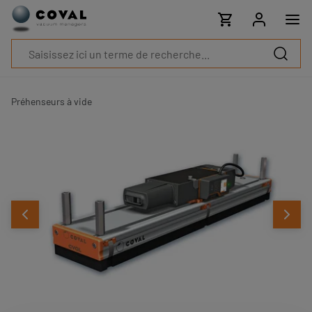
Produits
Industries
Technologies
Ressources
A
propos
Préhenseurs à vide
Blog
Carrières
Partenaires
Contacts
commerciaux
Contact