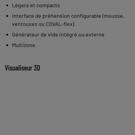
pièces diverses en toute simplicité et
Légers et compacts
sécurité.
Interface de préhension configurable (mousse,
ventouses ou COVAL-flex)
Avantages :
Générateur de vide intégré ou externe
Compacité
Multizone
Légèreté
Communicante
Fonctions intégrées
Visualiseur 3D
Modularité
Performances
Simplicité d'utilisation
Fixation universelle
Choisissez votre CVGL en utilisant le
configurateur 3D ci-dessous