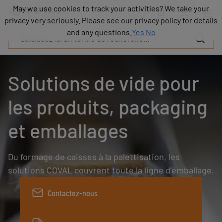
Produits
May we use cookies to track your activities? We take your
May we use cookies to track your activities? We take your
Industries
privacy very seriously. Please see our privacy policy for details
privacy very seriously. Please see our privacy policy for details
Technologies
and any questions.
and any questions.
Yes
Yes
No
No
Ressources
A
propos
Solutions de vide pour
Blog
Carrières
les produits, packaging
Partenaires
Contacts
et emballages
commerciaux
Contact
Du formage de caisses à la palettisation, les
solutions COVAL couvrent toute la ligne d’emballage.
Contactez-nous