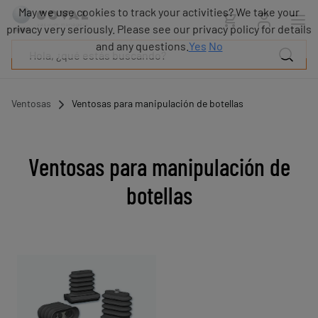
Productos
May we use cookies to track your activities? We take your
Industrias
privacy very seriously. Please see our privacy policy for details
Tecnologías
and any questions.
Yes
No
Recursos
Sobre
COVAL
Ventosas
Ventosas para manipulación de botellas
Blog
Carrera
Distribuidores
Ventosas para manipulación de
Contacto
botellas
comercial
Contacto