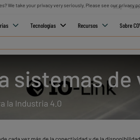
es? We take your privacy very seriously. Please see our privacy po
Blog
Carre
rias
Tecnologías
Recursos
Sobre CO
a sistemas de 
 la Industria 4.0
e cada vez más de la conectividad y de la disponibilidad