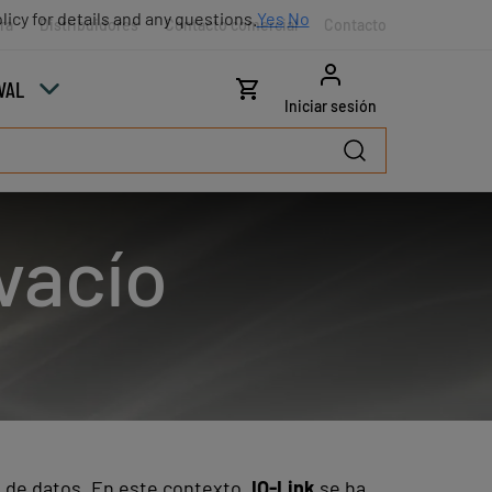
licy for details and any questions.
Yes
No
ra
Distribuidores
Contacto comercial
Contacto
VAL
Iniciar sesión
vacío
 de datos. En este contexto,
IO-Link
se ha