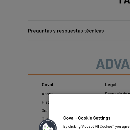
Preguntas y respuestas técnicas
ADVA
Coval
Legal
About
Denuncia de 
History
Avisos legales
Quality and innovation
Política de pr
datos persona
Coval - Cookie Settings
Our technologies
By clicking “Accept All Cookies”, you agr