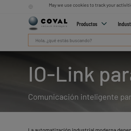
Productos
May we use cookies to track your activiti
Industrias
Tecnologías
Productos
Indust
Recursos
Sobre
COVAL
Blog
Carrera
IO-Link par
Distribuidores
Contacto
comercial
Contacto
Comunicación inteligente para
La automatización industrial moderna depend