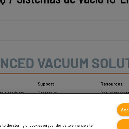
NCED VACUUM SOLU
Support
Resources
mala conducta
Contact us
Document cente
Contact sales
Coval CAD Cata
otección de
Find partners
Blog
Acc
les
FAQ
ee to the storing of cookies on your device to enhance site