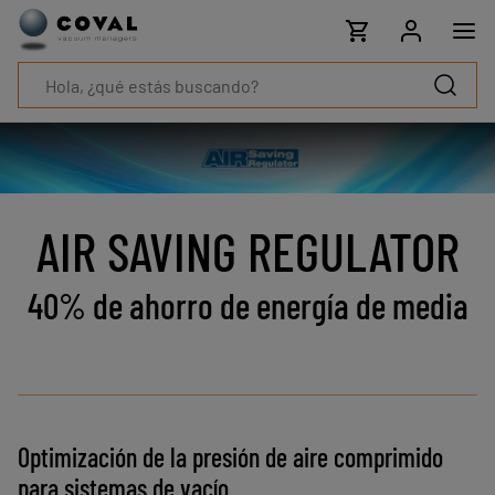
Productos
Industrias
Tecnologías
Recursos
Sobre
COVAL
Blog
Carrera
AIR SAVING REGULATOR
Distribuidores
Contacto
40% de ahorro de energía de media
comercial
Contacto
Optimización de la presión de aire comprimido
para sistemas de vacío