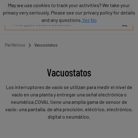
Productos
May we use cookies to track your activities? We take your
May we use cookies to track your activities? We take your
Industrias
privacy very seriously. Please see our privacy policy for details
privacy very seriously. Please see our privacy policy for details
Tecnologías
and any questions.
and any questions.
Yes
Yes
No
No
Recursos
Sobre
COVAL
Periféricos
Vacuostatos
Blog
Carrera
Distribuidores
Vacuostatos
Contacto
comercial
Los interruptores de vacío se utilizan para medir el nivel de
Contacto
vacío en una planta y entregar una señal electrónica o
neumática.COVAL tiene una amplia gama de sensor de
vacío: una pantalla, de alta precisión, eléctrico, electrónico,
digital o neumático.