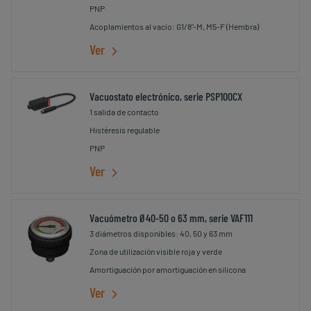
PNP
Acoplamientos al vacío: G1/8"-M, M5-F (Hembra)
Ver
Vacuostato electrónico, serie PSP100CX
1 salida de contacto
Histéresis regulable
PNP
Ver
Vacuómetro Ø40-50 o 63 mm, serie VAF111
3 diámetros disponibles: 40, 50 y 63 mm
Zona de utilización visible roja y verde
Amortiguación por amortiguación en silicona
Ver