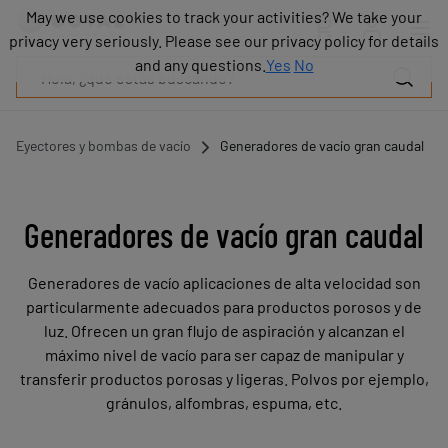
Productos
May we use cookies to track your activities? We take your
May we use cookies to track your activities? We take your
Industrias
privacy very seriously. Please see our privacy policy for details
privacy very seriously. Please see our privacy policy for details
Tecnologías
and any questions.
and any questions.
Yes
Yes
No
No
Recursos
Sobre
COVAL
Eyectores y bombas de vacío
Generadores de vacío gran caudal
Blog
Carrera
Distribuidores
Generadores de vacío gran caudal
Contacto
comercial
Generadores de vacío aplicaciones de alta velocidad son
Contacto
particularmente adecuados para productos porosos y de
luz. Ofrecen un gran flujo de aspiración y alcanzan el
máximo nivel de vacío para ser capaz de manipular y
transferir productos porosas y ligeras. Polvos por ejemplo,
gránulos, alfombras, espuma, etc.