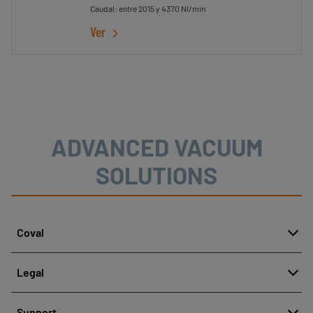
Caudal: entre 2015 y 4370 Nl/min
Ver
ADVANCED VACUUM
SOLUTIONS
Coval
About
Legal
History
Denuncia de mala conducta
Quality and innovation
Support