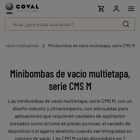
Productos
Industrias
Tecnologías
Recursos
Sobre
COVAL
e vacío inteligentes
Minibombas de vacío multietapa, serie CMS M
Blog
Carrera
Distribuidores
Minibombas de vacío multietapa,
Contacto
serie CMS M
comercial
Contacto
Las minibombas de vacío multietapa, serie CMS M, con un
diseño robusto y ultracompacto, son adecuadas para
aplicaciones que requieren caudales de aspiración
elevados como la toma de piezas porosas, el vaciado de
depósitos o el agarre aleatorio cuando van integradas en
cajones de vacío. Las CMS M están disponibles en 2