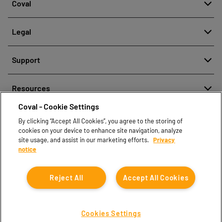
Coval
About
Legal
History
Denuncia de mala conducta
Quality and innovation
Support
Avisos legales
Our technologies
Contact us
Política de protección de datos personales
Resources
Contact sales
Coval - Cookie Settings
Document center
Find partners
By clicking “Accept All Cookies”, you agree to the storing of
Coval CAD Catalog
cookies on your device to enhance site navigation, analyze
Blog
site usage, and assist in our marketing efforts.
Privacy
notice
FAQ
Reject All
Accept All Cookies
Cookies Settings