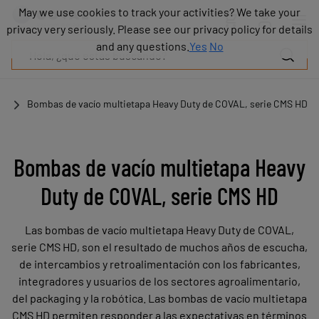
Productos
May we use cookies to track your activities? We take your
May we use cookies to track your activities? We take your
Industrias
privacy very seriously. Please see our privacy policy for details
privacy very seriously. Please see our privacy policy for details
Tecnologías
and any questions.
and any questions.
Yes
Yes
No
No
Recursos
Sobre
COVAL
es
Bombas de vacío multietapa Heavy Duty de COVAL, serie CMS HD
Blog
Carrera
Distribuidores
Bombas de vacío multietapa Heavy
Contacto
Duty de COVAL, serie CMS HD
comercial
Contacto
Las bombas de vacío multietapa Heavy Duty de COVAL,
serie CMS HD, son el resultado de muchos años de escucha,
de intercambios y retroalimentación con los fabricantes,
integradores y usuarios de los sectores agroalimentario,
del packaging y la robótica. Las bombas de vacío multietapa
CMS HD permiten responder a las expectativas en términos