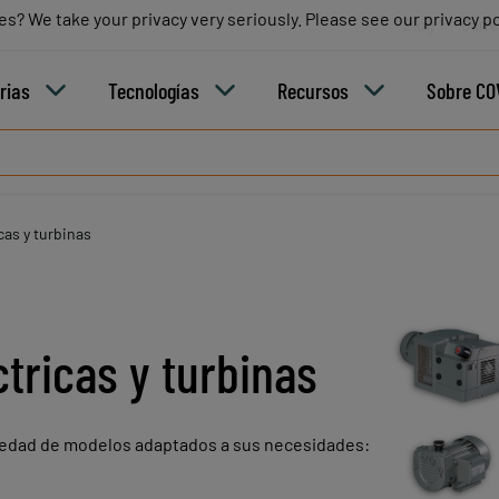
es? We take your privacy very seriously. Please see our privacy po
es? We take your privacy very seriously. Please see our privacy po
Blog
Carre
rias
Tecnologías
Recursos
Sobre CO
cas y turbinas
tricas y turbinas
riedad de modelos adaptados a sus necesidades: