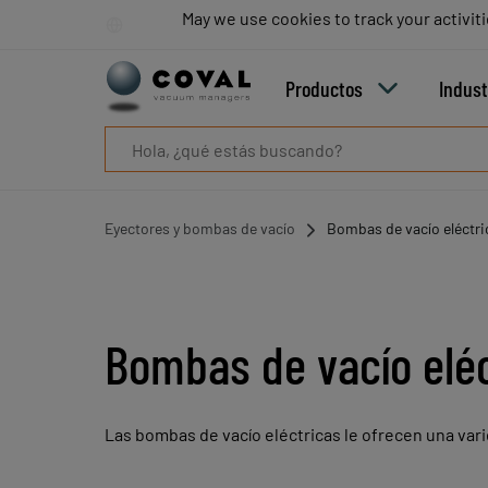
Productos
May we use cookies to track your activiti
May we use cookies to track your activiti
Industrias
Tecnologías
Productos
Indust
Recursos
Sobre
COVAL
Blog
Carrera
Eyectores y bombas de vacío
Bombas de vacío eléctri
Distribuidores
Contacto
comercial
Contacto
Bombas de vacío eléc
Las bombas de vacío eléctricas le ofrecen una va