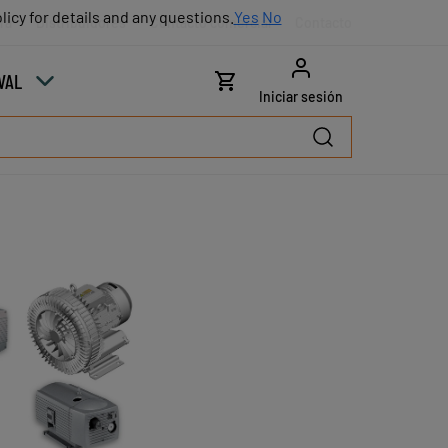
licy for details and any questions.
licy for details and any questions.
Yes
Yes
No
No
ra
Distribuidores
Contacto comercial
Contacto
VAL
Iniciar sesión