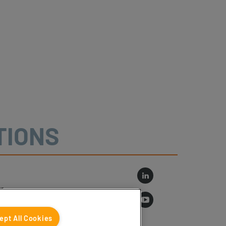
TIONS
r
log
ept All Cookies