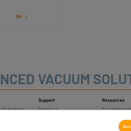
Ver
NCED VACUUM SOLU
Support
Resources
mala conducta
Contact us
Document cente
Contact sales
Coval CAD Cata
otección de
Find partners
Blog
Acc