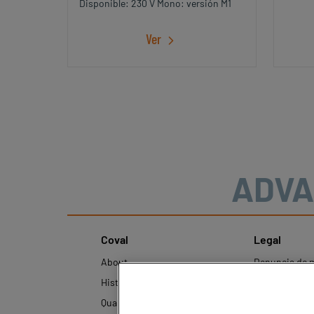
Disponible: 230 V Mono: versión M1
Ver
ADVA
Coval
Legal
About
Denuncia de 
History
Avisos legales
Quality and innovation
Política de pr