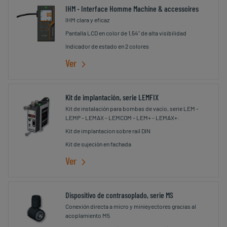
IHM - Interface Homme Machine & accessoires
IHM clara y eficaz
Pantalla LCD en color de 1,54" de alta visibilidad
Indicador de estado en 2 colores
Ver
Kit de implantación, serie LEMFIX
Kit de instalación para bombas de vacío, serie LEM -
LEMP - LEMAX - LEMCOM - LEM+ - LEMAX+:
Kit de implantacion sobre rail DIN
Kit de sujeción en fachada
Ver
Dispositivo de contrasoplado, serie MS
Conexión directa a micro y minieyectores gracias al
acoplamiento M5