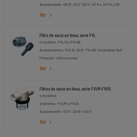
Acoplamiento: G3/8", G1/2", G3/4", G1"1/4, G1"1/4 y G2"
Ver
Filtro de vacío en línea, serie FVL
2 modelos: FVL12 y FVL68
Acoplamientos: FVL12: G1/2", FVL68: Instantáneo 6x8
Filtración: 400 micrones
Ver
Filtros de vacío en línea, serie FVUM-FVUG
4 modelos
2 tamaños: FVUM y FVUG
Acoplamiento: G1/4", G3/8" y G1/2"
Ver