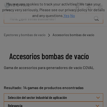
Productos
May we use cookies to track your activities? We take your
Industrias
privacy very seriously. Please see our privacy policy for details
Tecnologías
and any questions.
Yes
No
Recursos
Sobre
COVAL
Eyectores y bombas de vacío
Accesorios bombas de vacío
Blog
Carrera
Distribuidores
Accesorios bombas de vacío
Contacto
comercial
Gama de accesorios para generadores de vacío COVAL
Contacto
Resultado: 14 gamas de productos encontradas
Seleccionar
Selección del sector industrial de aplicación
ordenamiento