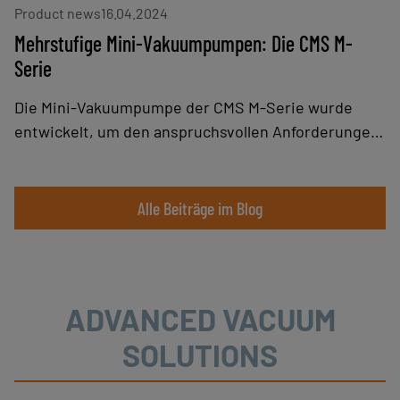
Product news
16.04.2024
Mehrstufige Mini-Vakuumpumpen: Die CMS M-
Serie
Die Mini-Vakuumpumpe der CMS M-Serie wurde
entwickelt, um den anspruchsvollen Anforderungen
der Industrie gerecht zu werden. Sie vereint
Robustheit, Leistung und Modularität und bietet
damit eine optimale Lösung für Anwendungen, die
Alle Beiträge im Blog
hohe Saugleistungen erfordern, wie das Greifen von
porösen Teilen, das Entleeren von Tanks oder das
zufällige Greifen, wenn sie auf Flächengreifern
verbaut wird.
ADVANCED VACUUM
SOLUTIONS