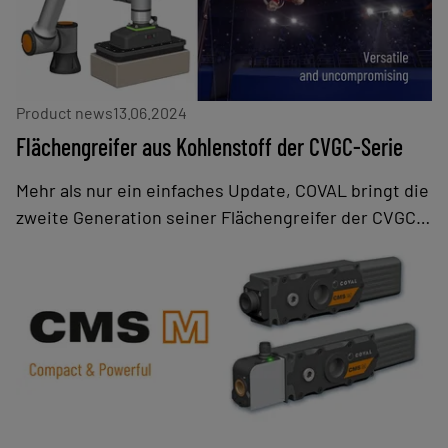
energieeffizient, leistungsstark und
kommunikationsfähig sind.
Product news
13.06.2024
Flächengreifer aus Kohlenstoff der CVGC-Serie
Mehr als nur ein einfaches Update, COVAL bringt die
zweite Generation seiner Flächengreifer der CVGC-
Serie auf den Markt, mit dem Ziel, die Modularität
und Kompatibilität zu optimieren und gleichzeitig
die Leistung zu verbessern. Diese neue Generation
berücksichtigt auch aktuelle und zukünftige Trends
auf dem Markt für kollaborative Roboter:
vielfältigere Anwendungen, zunehmende Anzahl von
Herstellern, stärkere Zusammenarbeit mit den
Bedienern und Handhabung schwererer Lasten.