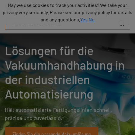
Produkte
May we use cookies to track your activities? We take your
May we use cookies to track your activities? We take your
Industrien
privacy very seriously. Please see our privacy policy for details
privacy very seriously. Please see our privacy policy for details
Technologien
and any questions.
and any questions.
Yes
Yes
No
No
Ressourcen
Über
COVAL
Lösungen für die
Blog
Karriere
Vakuumhandhabung in
Partner
Vertriebskontakt
der industriellen
Kontakt
Automatisierung
Hält automatisierte Fertigungslinien schnell,
präzise und zuverlässig.
Finden Sie die passende Vakuumlösung