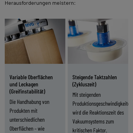
Herausforderungen meistern:
Speziell ausgelegte
Kompakte,
Sauggreifer und
prozessnahe
Vakuumpumpen
Vakuumlösungen
beherrschen
verringern das zu
Leckagen und
evakuierende
poröse Materialien
Volumen und
Variable Oberflächen
Steigende Taktzahlen
und sorgen für
ermöglichen
und Leckagen
(Zykluszeit)
einen stabilen
schnelles,
(Greifinstabilität)
Mit steigenden
Greifvorgang ohne
reproduzierbares
Die Handhabung von
Produktionsgeschwindigkeiten
Leistungs­
Greifen bei hohen
Produkten mit
wird die Reaktionszeit des
einbußen.
Taktzahlen.
unterschiedlichen
Vakuumsystems zum
Oberflächen – wie
kritischen Faktor.