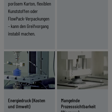
porösem Karton, flexiblen
Kunststoffen oder
FlowPack-Verpackungen
– kann den Greifvorgang
instabil machen.
Finden Sie die passende
Finden Sie die passende
Variable
Steigende
-
Lösung
-
Lösung
Oberflächen
Taktzahlen
und
(Zykluszeit)
Die ASC- und ASR-
IO-Link- und Feldbus-
Leckagen
(Greifinstabilität)
Technologien
Kommunikation
senken den
ermöglichen
Druckluftverbrauch
Echtzeitüberwachung,
um bis zu 90 % und
Diagnose und
gewährleisten
Steuerung der
Energie­druck (Kosten
Mangelnde
gleichzeitig eine
Vakuumleistung.
und Umwelt)
Prozesssichtbarkeit
konstante