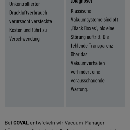
(Diagnose)
Unkontrollierter
Haltekraft.
Klassische
Druckluftverbrauch
Vakuumsysteme sind oft
verursacht versteckte
„Black Boxes“, bis eine
Kosten und führt zu
Störung auftritt. Die
Verschwendung.
fehlende Transparenz
über das
Vakuumverhalten
verhindert eine
vorausschauende
Wartung.
Finden Sie die passende
Finden Sie die passende
Energie­
Mangelnde
-
Lösung
-
Lösung
druck
Prozesssichtbarkeit
(Kosten
(Diagnose)
und
Bei
COVAL
entwickeln wir Vacuum-Manager-
Umwelt)