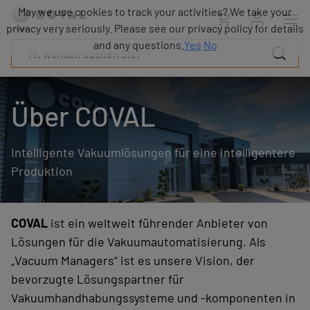
Produkte
May we use cookies to track your activities? We take your
Industrien
privacy very seriously. Please see our privacy policy for details
Technologien
and any questions.
Yes
No
Ressourcen
Über
COVAL
Über COVAL
Blog
Karriere
Intelligente Vakuumlösungen für eine intelligentere
Partner
Vertriebskontakt
Produktion
Kontakt
COVAL
ist ein weltweit führender Anbieter von
Lösungen für die Vakuumautomatisierung. Als
„Vacuum Managers“ ist es unsere Vision, der
bevorzugte Lösungspartner für
Vakuumhandhabungssysteme und -komponenten in