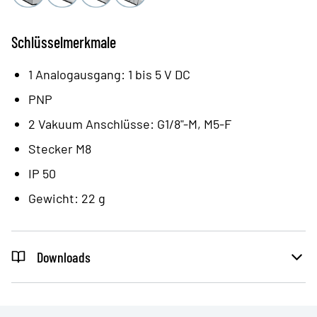
Einstellbereich: 0 / -1 bar
Überdruck: +3 bar max.
Schlüsselmerkmale
PNP
1 Analogausgang: 1 bis 5 V DC
PNP
2 Vakuum Anschlüsse: G1/8"-M, M5-F
Stecker M8
IP 50
Gewicht: 22 g
Downloads