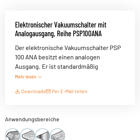
Elektronischer Vakuumschalter mit
Analogausgang, Reihe PSP100ANA
Der elektronische Vakuumschalter PSP
100 ANA besitzt einen analogen
Ausgang. Er ist standardmäßig
ausgestattet mit 2 Vakuumanschlüssen
Mehr lesen
(G1/8" Außengewinde oder M5
Downloads
Per E-Mail teilen
Innengewinde) und einem
Elektrostecker M8.
Vorteile:
Anwendungsbereiche
1 Analogausgang: 1 bis 5 V DC