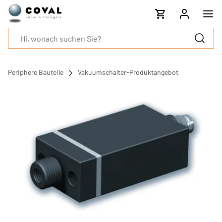
Produkte
Industrien
Technologien
Ressourcen
Über
COVAL
Periphere Bauteile
Vakuumschalter-Produktangebot
Blog
Karriere
Partner
Vertriebskontakt
Kontakt