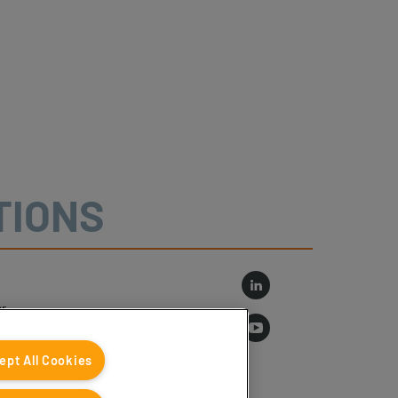
TIONS
r
log
ept All Cookies