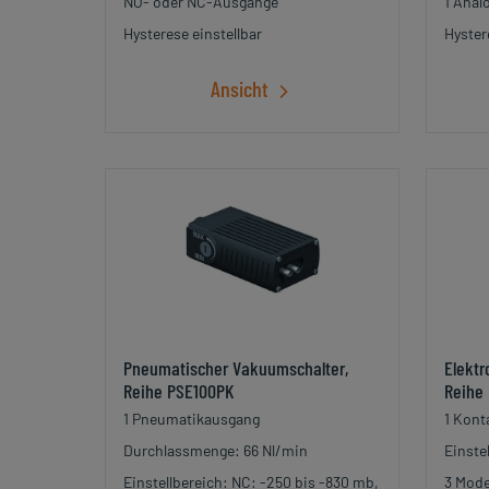
NO- oder NC-Ausgänge
1 Anal
Hysterese einstellbar
Hyster
Ansicht
Pneumatischer Vakuumschalter,
Elektr
Reihe PSE100PK
Reihe
1 Pneumatikausgang
1 Kont
Durchlassmenge: 66 Nl/min
Einste
Einstellbereich: NC: -250 bis -830 mb,
3 Mode