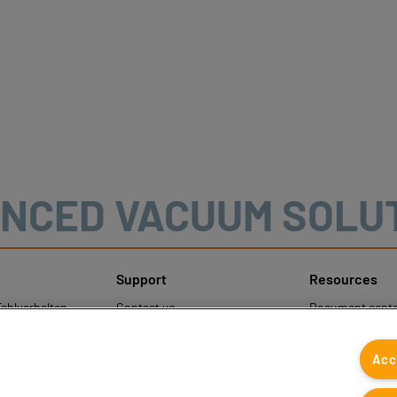
NCED VACUUM SOLU
Support
Resources
ehlverhalten
Contact us
Document cente
nweise
Contact sales
Coval CAD Cata
um Schutz
Find partners
Blog
Acc
gener Daten
FAQ