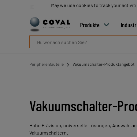
Produkte
May we use cookies to track your activiti
May we use cookies to track your activiti
Industrien
Technologien
Produkte
Industr
Ressourcen
Über
COVAL
Blog
Karriere
Periphere Bauteile
Vakuumschalter-Produktangebot
Partner
Vertriebskontakt
Kontakt
Vakuumschalter-Pro
Hohe Präzision, universelle Lösungen, Auswahl an
Vakuumschaltern.