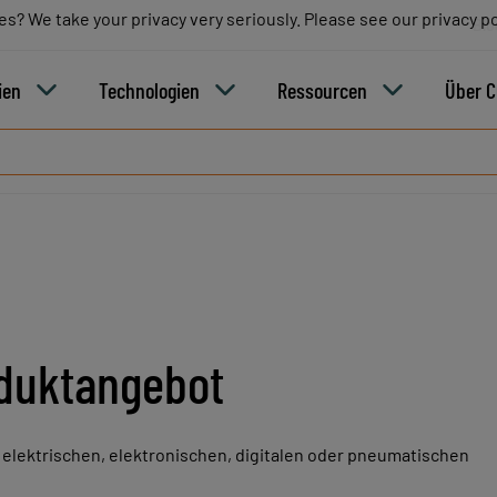
es? We take your privacy very seriously. Please see our privacy po
es? We take your privacy very seriously. Please see our privacy po
Blo
ien
Technologien
Ressourcen
Über 
duktangebot
 elektrischen, elektronischen, digitalen oder pneumatischen