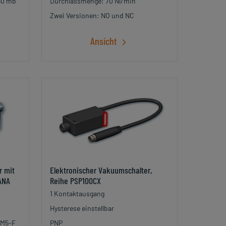
850 mb
Durchlassmenge: 70 Nl/min
Zwei Versionen: NO und NC
Ansicht
r mit
Elektronischer Vakuumschalter,
ANA
Reihe PSP100CX
1 Kontaktausgang
Hysterese einstellbar
 M5-F
PNP