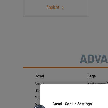
Ansicht
ADVA
Coval
Legal
About
Meldung von F
History
Rechtliche Hi
Quality and innovation
Richtlinien z
personenbezo
Coval - Cookie Settings
Our technologies