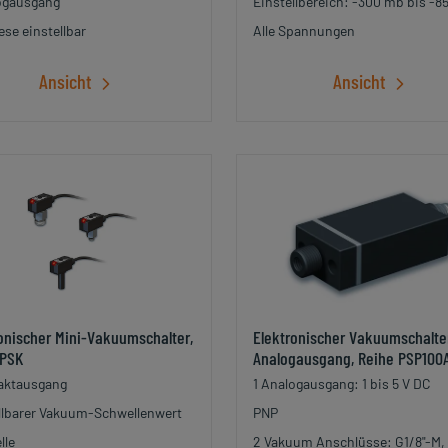
ogausgang
Einstellbereich: -300 mb bis -
ese einstellbar
Alle Spannungen
Ansicht
Ansicht
onischer Mini-Vakuumschalter,
Elektronischer Vakuumschalte
 PSK
Analogausgang, Reihe PSP100
aktausgang
1 Analogausgang: 1 bis 5 V DC
llbarer Vakuum-Schwellenwert
PNP
lle
2 Vakuum Anschlüsse: G1/8"-M,