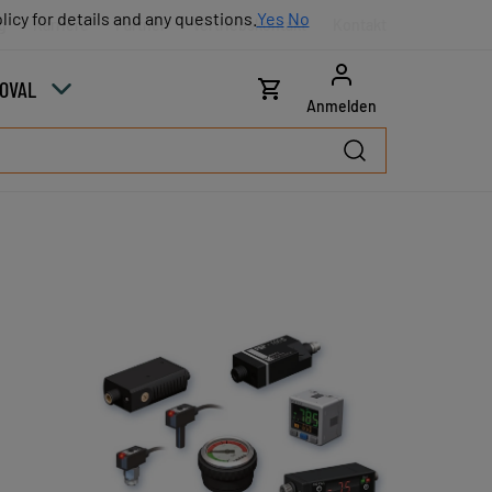
licy for details and any questions.
licy for details and any questions.
Yes
Yes
No
No
g
Karriere
Partner
Vertriebskontakt
Kontakt
COVAL
Anmelden