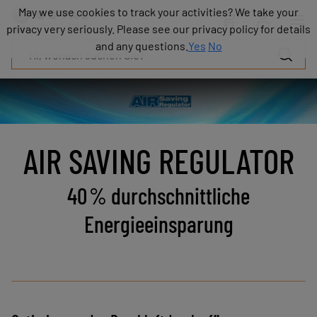
Produkte
May we use cookies to track your activities? We take your
May we use cookies to track your activities? We take your
Industrien
privacy very seriously. Please see our privacy policy for details
privacy very seriously. Please see our privacy policy for details
Technologien
and any questions.
and any questions.
Yes
Yes
No
No
Ressourcen
Über
COVAL
Blog
Karriere
AIR SAVING REGULATOR
Partner
Vertriebskontakt
Kontakt
40 % durchschnittliche
Energieeinsparung