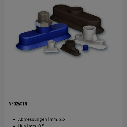
VPO24STN
Abmessungen | mm
:
2x4
Hub | mm
:
0.5