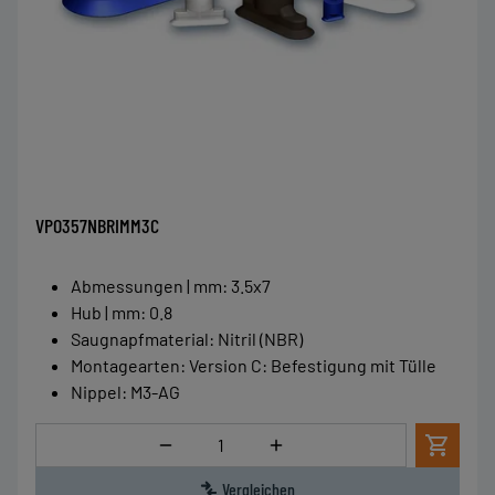
VPO357NBRIMM3C
Abmessungen | mm
:
3.5x7
Hub | mm
:
0.8
Saugnapfmaterial
:
Nitril (NBR)
Montagearten
:
Version C: Befestigung mit Tülle
Nippel
:
M3-AG
Menge
Vergleichen