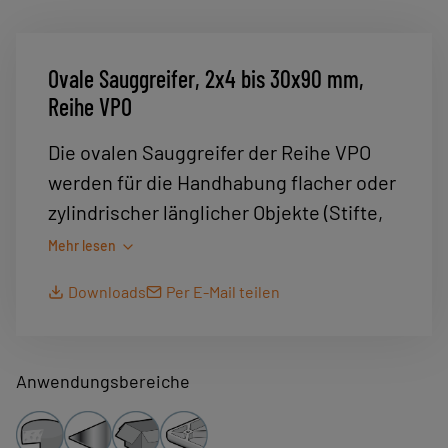
Ovale Sauggreifer, 2x4 bis 30x90 mm,
Reihe VPO
Die ovalen Sauggreifer der Reihe VPO
werden für die Handhabung flacher oder
zylindrischer länglicher Objekte (Stifte,
Tuben, Flaschen, Glühbirnen usw.)
Mehr lesen
verwendet.
Downloads
Per E-Mail teilen
Die Kombinationsmöglichkeiten
„Sauggreifer+Befestigung“ finden Sie
nebenstehend zum Download.
Anwendungsbereiche