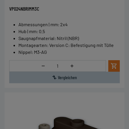
VPO24NBRIMM3C
Abmessungen | mm
:
2x4
Hub | mm
:
0.5
Saugnapfmaterial
:
Nitril (NBR)
Montagearten
:
Version C: Befestigung mit Tülle
Nippel
:
M3-AG
Menge
Vergleichen