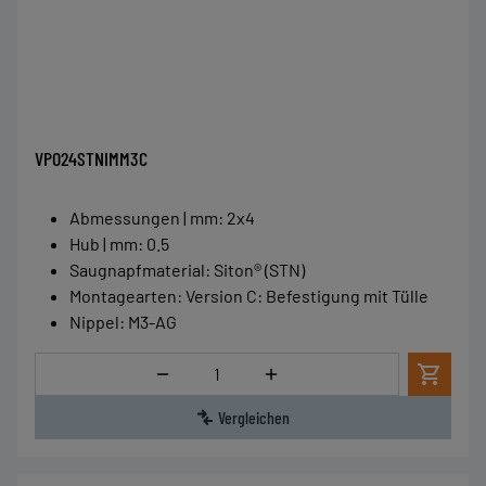
VPO24STNIMM3C
Abmessungen | mm
:
2x4
Hub | mm
:
0.5
Saugnapfmaterial
:
Siton® (STN)
Montagearten
:
Version C: Befestigung mit Tülle
Nippel
:
M3-AG
Menge
Vergleichen