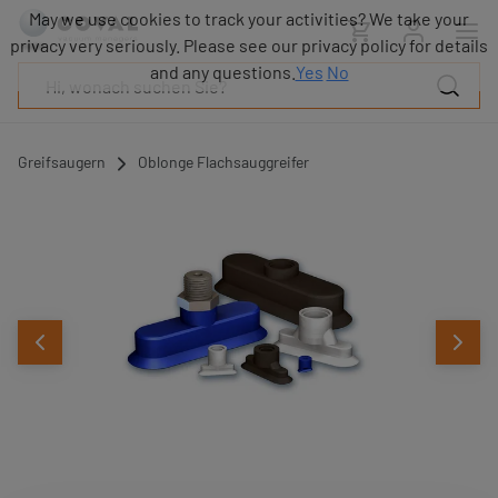
Produkte
May we use cookies to track your activities? We take your
Industrien
privacy very seriously. Please see our privacy policy for details
Technologien
and any questions.
Yes
No
Ressourcen
Über
COVAL
Greifsaugern
Oblonge Flachsauggreifer
Blog
Karriere
Partner
Vertriebskontakt
Kontakt