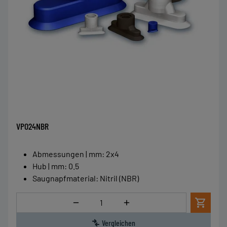
VPO24NBR
Abmessungen | mm
:
2x4
Hub | mm
:
0.5
Saugnapfmaterial
:
Nitril (NBR)
Menge
Vergleichen