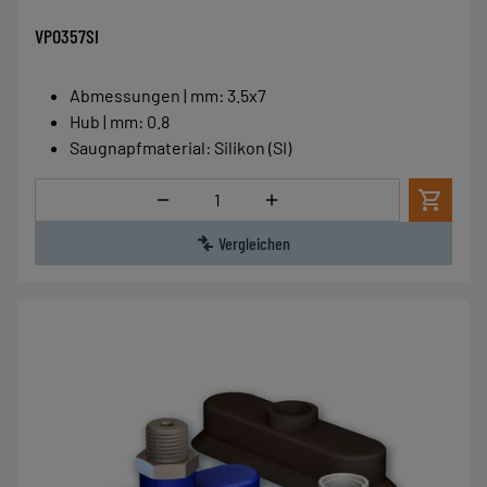
VPO357SI
Abmessungen | mm
:
3.5x7
Hub | mm
:
0.8
Saugnapfmaterial
:
Silikon (SI)
Menge
Vergleichen