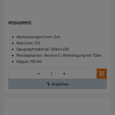
VPO24SIIMM3C
Abmessungen | mm
:
2x4
Hub | mm
:
0.5
Saugnapfmaterial
:
Silikon (SI)
Montagearten
:
Version C: Befestigung mit Tülle
Nippel
:
M3-AG
Menge
Vergleichen