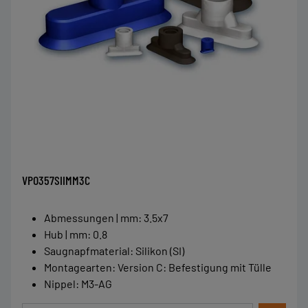
VPO357SIIMM3C
Abmessungen | mm
:
3.5x7
Hub | mm
:
0.8
Saugnapfmaterial
:
Silikon (SI)
Montagearten
:
Version C: Befestigung mit Tülle
Nippel
:
M3-AG