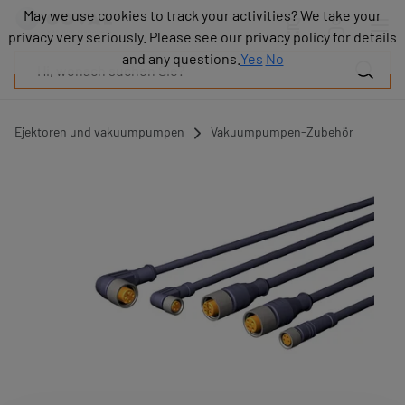
Produkte
May we use cookies to track your activities? We take your
May we use cookies to track your activities? We take your
Industrien
privacy very seriously. Please see our privacy policy for details
privacy very seriously. Please see our privacy policy for details
Technologien
and any questions.
and any questions.
Yes
Yes
No
No
Ressourcen
Über
COVAL
Ejektoren und vakuumpumpen
Vakuumpumpen-Zubehör
Blog
Karriere
Partner
Vertriebskontakt
Kontakt