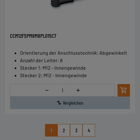
CCM12F5PM8M8PL015C7
Orientierung der Anschlusstechnik
:
Abgewinkelt
Anzahl der Leiter
:
8
Stecker 1
:
M12 - Innengewinde
Stecker 2
:
M12 - Innengewinde
Menge
Vergleichen
1
2
3
4