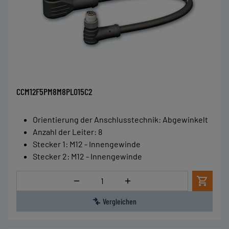
CCM12F5PM8M8PL015C2
Orientierung der Anschlusstechnik
:
Abgewinkelt
Anzahl der Leiter
:
8
Stecker 1
:
M12 - Innengewinde
Stecker 2
:
M12 - Innengewinde
Menge
Vergleichen