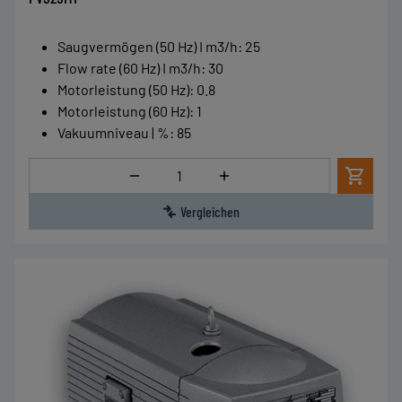
Saugvermögen (50 Hz) I m3/h
:
25
Flow rate (60 Hz) I m3/h
:
30
Motorleistung (50 Hz)
:
0.8
Motorleistung (60 Hz)
:
1
Vakuumniveau | %
:
85
Menge
Vergleichen