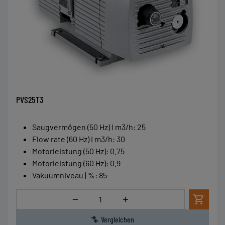
PVS25T3
Saugvermögen (50 Hz) I m3/h
:
25
Flow rate (60 Hz) I m3/h
:
30
Motorleistung (50 Hz)
:
0.75
Motorleistung (60 Hz)
:
0.9
Vakuumniveau | %
:
85
Menge
Vergleichen