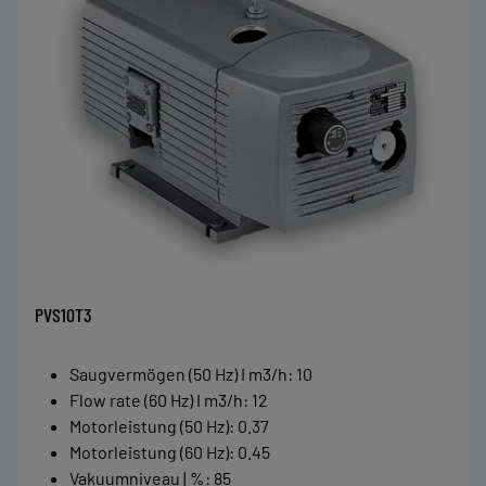
PVS10T3
Saugvermögen (50 Hz) I m3/h
:
10
Flow rate (60 Hz) I m3/h
:
12
Motorleistung (50 Hz)
:
0.37
Motorleistung (60 Hz)
:
0.45
Vakuumniveau | %
:
85