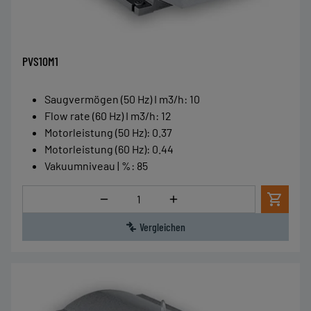
PVS10M1
Saugvermögen (50 Hz) I m3/h
:
10
Flow rate (60 Hz) I m3/h
:
12
Motorleistung (50 Hz)
:
0.37
Motorleistung (60 Hz)
:
0.44
Vakuumniveau | %
:
85
Menge
Vergleichen