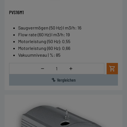
PVS16M1
Saugvermögen (50 Hz) I m3/h
:
16
Flow rate (60 Hz) I m3/h
:
19
Motorleistung (50 Hz)
:
0.55
Motorleistung (60 Hz)
:
0.66
Vakuumniveau | %
:
85
Menge
Vergleichen