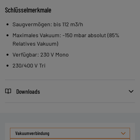
Schlüsselmerkmale
Verfügbar:
Saugvermögen: bis 112 m3/h
230 V Mono
Maximales Vakuum: -150 mbar absolut (85%
230/400 V Tri
Relatives Vakuum)
Verfügbar: 230 V Mono
230/400 V Tri
Downloads
Vakuumverbindung