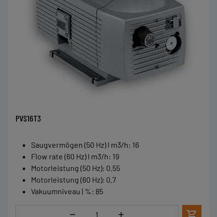
PVS16T3
Saugvermögen (50 Hz) I m3/h
:
16
Flow rate (60 Hz) I m3/h
:
19
Motorleistung (50 Hz)
:
0.55
Motorleistung (60 Hz)
:
0.7
Vakuumniveau | %
:
85
Menge