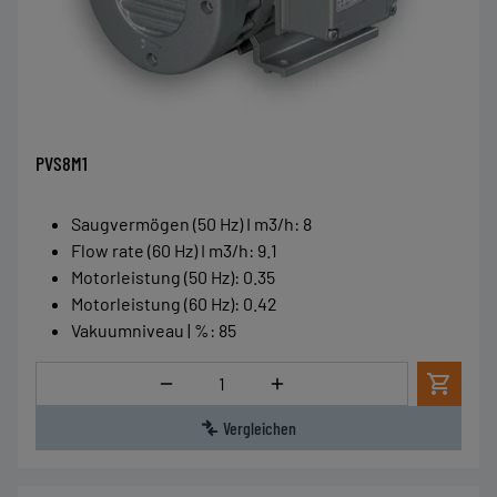
PVS8M1
Saugvermögen (50 Hz) I m3/h
:
8
Flow rate (60 Hz) I m3/h
:
9.1
Motorleistung (50 Hz)
:
0.35
Motorleistung (60 Hz)
:
0.42
Vakuumniveau | %
:
85
Menge
Vergleichen