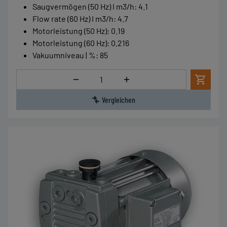
Saugvermögen (50 Hz) I m3/h
:
4.1
Flow rate (60 Hz) I m3/h
:
4.7
Motorleistung (50 Hz)
:
0.19
Motorleistung (60 Hz)
:
0.216
Vakuumniveau | %
:
85
Menge
Vergleichen