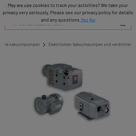
Produkte
May we use cookies to track your activities? We take your
May we use cookies to track your activities? We take your
Industrien
privacy very seriously. Please see our privacy policy for details
privacy very seriously. Please see our privacy policy for details
Technologien
and any questions.
and any questions.
Yes
Yes
No
No
Ressourcen
Über
COVAL
en und vakuumpumpen
Elektrischen Vakuumpumpen und verdichter
Blog
Karriere
Partner
Vertriebskontakt
Kontakt