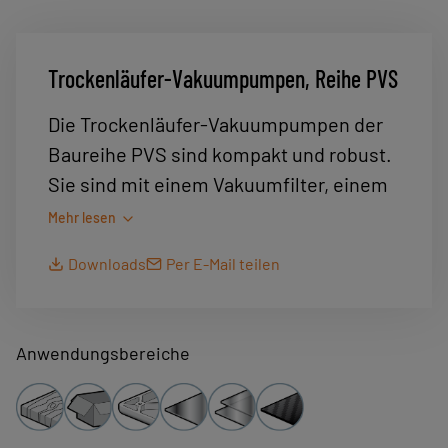
Trockenläufer-Vakuumpumpen, Reihe PVS
Die Trockenläufer-Vakuumpumpen der
Baureihe PVS sind kompakt und robust.
Sie sind mit einem Vakuumfilter, einem
Vakuum- und AbblasSteuerventil
Mehr lesen
ausgestattet. Ihr geräuscharmer und
Downloads
Per E-Mail teilen
vibrationsfreier Betrieb ermöglichen es,
einer Vielzahl von Anwendungen zu
entsprechen.
Anwendungsbereiche
Saugvermögen: bis 112 m3/h
Maximales Vakuum: -150 mbar
absolut (85% Relatives Vakuum)