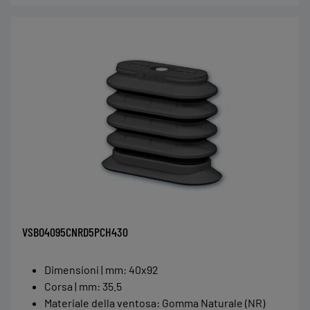
VSBO4095CNRD5PCH430
Dimensioni | mm
:
40x92
Corsa | mm
:
35.5
Materiale della ventosa
:
Gomma Naturale (NR)