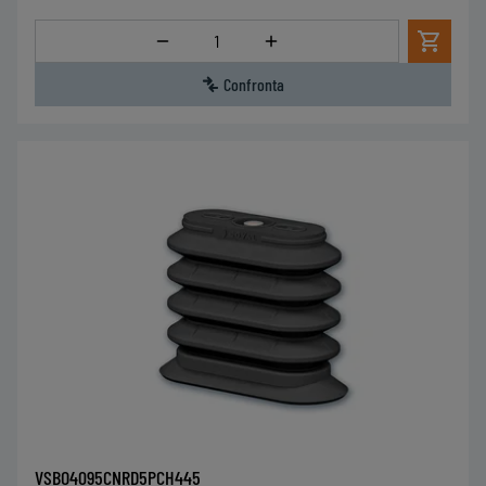
Quantità
Confronta
VSBO4095CNRD5PCH445