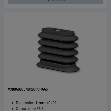
VSBO4095CNBRD5PCH445
Dimensioni | mm
:
40x92
Corsa | mm
:
35.5