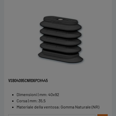
VSBO4095CNRD6PCH445
Dimensioni | mm
:
40x92
Corsa | mm
:
35.5
Materiale della ventosa
:
Gomma Naturale (NR)