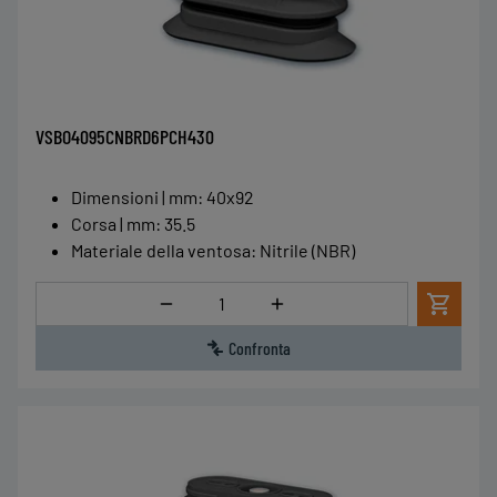
VSBO4095CNBRD6PCH430
Dimensioni | mm
:
40x92
Corsa | mm
:
35.5
Materiale della ventosa
:
Nitrile (NBR)
Quantità
Confronta