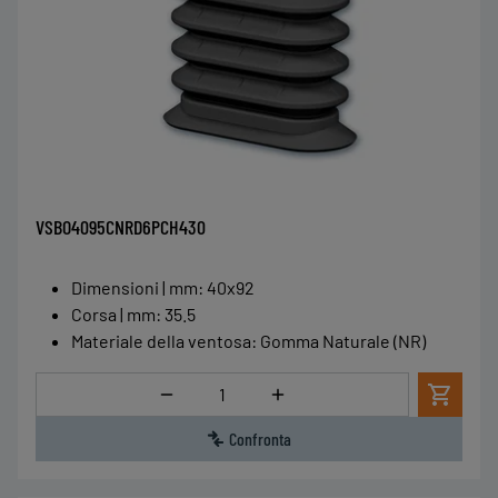
VSBO4095CNRD6PCH430
Dimensioni | mm
:
40x92
Corsa | mm
:
35.5
Materiale della ventosa
:
Gomma Naturale (NR)
Quantità
Confronta