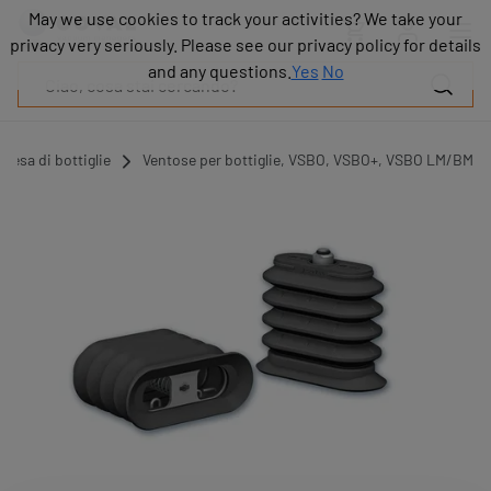
Prodotti
May we use cookies to track your activities? We take your
May we use cookies to track your activities? We take your
Industrie
privacy very seriously. Please see our privacy policy for details
privacy very seriously. Please see our privacy policy for details
Tecnologie
and any questions.
and any questions.
Yes
Yes
No
No
Risorse
Informazioni
su
presa di bottiglie
Ventose per bottiglie, VSBO, VSBO+, VSBO LM/BM
COVAL
Blog
Carriera
Partner
Contatto
commerciale
Contatto