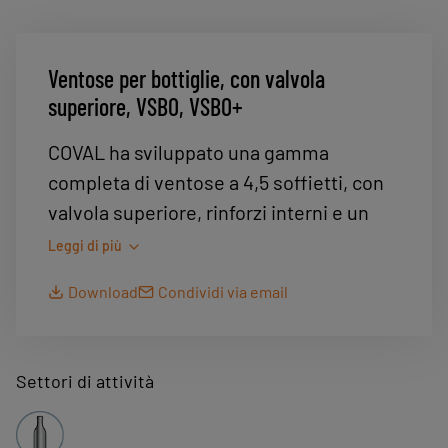
Ventose per bottiglie, con valvola
superiore, VSBO, VSBO+
COVAL ha sviluppato una gamma
completa di ventose a 4,5 soffietti, con
valvola superiore, rinforzi interni e un
labbro di presa da 40 x 95 mm per la
Leggi di più
presa di bottiglie da 75 cl, che permette
Download
Condividi via email
il mantenimento del vuoto nel circuito
anche in caso di assenza della bottiglia.
Le ventose VSBO e VSBO+ hanno 2
Settori di attività
tecnologie di valvola superiore di tipo
meccanico che consentono di isolare le