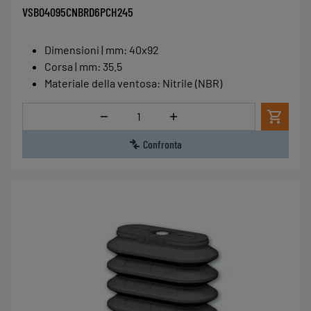
VSBO4095CNBRD6PCH245
Dimensioni | mm
:
40x92
Corsa | mm
:
35.5
Materiale della ventosa
:
Nitrile (NBR)
Quantità
Confronta