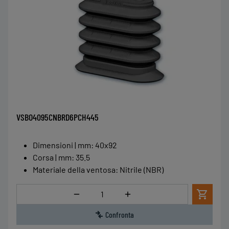
VSBO4095CNBRD6PCH445
Dimensioni | mm
:
40x92
Corsa | mm
:
35.5
Materiale della ventosa
:
Nitrile (NBR)
Quantità
Confronta