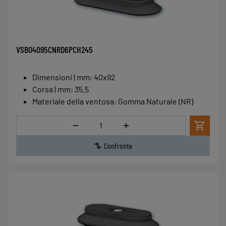
VSBO4095CNRD6PCH245
Dimensioni | mm
:
40x92
Corsa | mm
:
35.5
Materiale della ventosa
:
Gomma Naturale (NR)
Quantità
Confronta