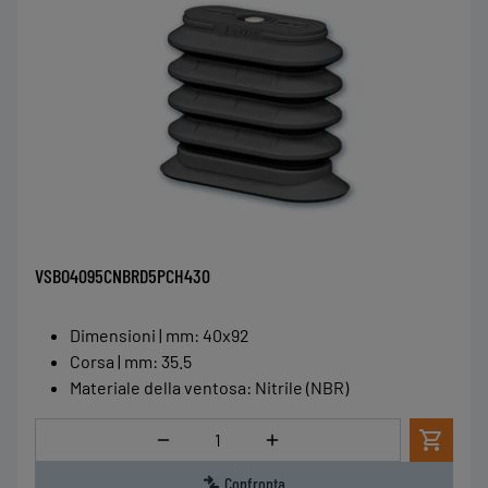
VSBO4095CNBRD5PCH430
Dimensioni | mm
:
40x92
Corsa | mm
:
35.5
Materiale della ventosa
:
Nitrile (NBR)
Quantità
Confronta