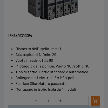
LEMAX90X10SB4
Diametro dell'ugello | mm
:
1
Aria aspirata | Nl/min
:
29
Vuoto massimo | %
:
90
Pilotaggio della pompa
:
Vuoto NC /soffio NC
Tipo di soffio
:
Soffio standard e automatico
Collegamenti elettrici
:
2 x M8 4 poli
Scarico
:
Silenziatore passante
Montaggio in isole
:
Isola da 4 moduli
Quantità