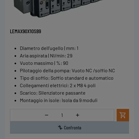
LEMAX90X10SB9
Diametro dell'ugello | mm
:
1
Aria aspirata | Nl/min
:
29
Vuoto massimo | %
:
90
Pilotaggio della pompa
:
Vuoto NC /soffio NC
Tipo di soffio
:
Soffio standard e automatico
Collegamenti elettrici
:
2 x M8 4 poli
Scarico
:
Silenziatore passante
Montaggio in isole
:
Isola da 9 moduli
Quantità
Confronta