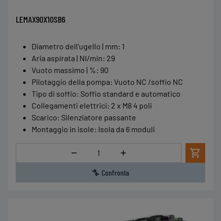
LEMAX90X10SB6
Diametro dell'ugello | mm
:
1
Aria aspirata | Nl/min
:
29
Vuoto massimo | %
:
90
Pilotaggio della pompa
:
Vuoto NC /soffio NC
Tipo di soffio
:
Soffio standard e automatico
Collegamenti elettrici
:
2 x M8 4 poli
Scarico
:
Silenziatore passante
Montaggio in isole
:
Isola da 6 moduli
Quantità
Confronta