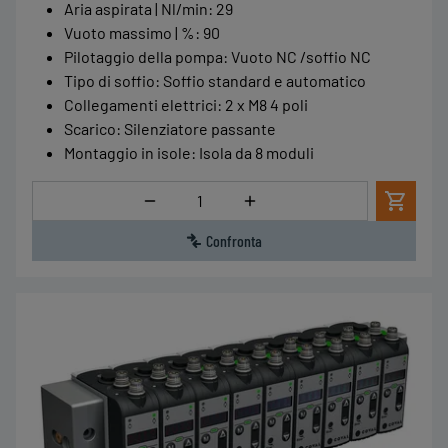
Aria aspirata | Nl/min
:
29
Vuoto massimo | %
:
90
Pilotaggio della pompa
:
Vuoto NC /soffio NC
Tipo di soffio
:
Soffio standard e automatico
Collegamenti elettrici
:
2 x M8 4 poli
Scarico
:
Silenziatore passante
Montaggio in isole
:
Isola da 8 moduli
Quantità
Confronta