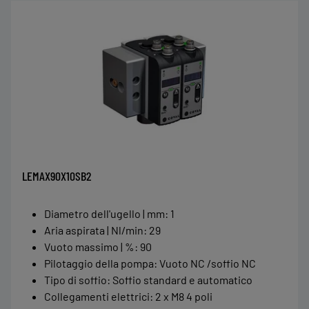
LEMAX90X10SB2
Diametro dell'ugello | mm
:
1
Aria aspirata | Nl/min
:
29
Vuoto massimo | %
:
90
Pilotaggio della pompa
:
Vuoto NC /soffio NC
Tipo di soffio
:
Soffio standard e automatico
Collegamenti elettrici
:
2 x M8 4 poli