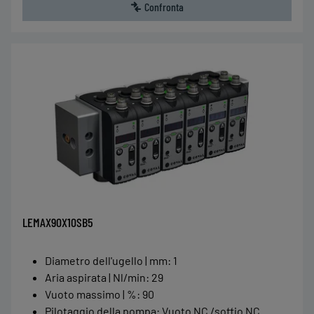
Confronta
LEMAX90X10SB5
Diametro dell'ugello | mm
:
1
Aria aspirata | Nl/min
:
29
Vuoto massimo | %
:
90
Pilotaggio della pompa
:
Vuoto NC /soffio NC