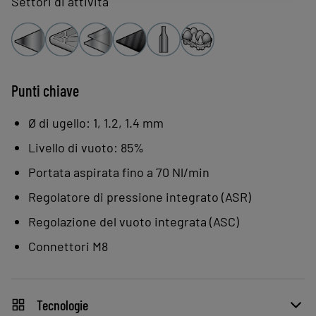
Settori di attività
seconda dell’applicazione.
L’ASC agisce su due livelli per limitare il
consumo di energia:
Regolazione del vuoto integrata:
Punti chiave
consumo e livello sonoro ridotti.
Ø di ugello: 1, 1.2, 1.4 mm
ASC analizza l’applicazione e si
Livello di vuoto: 85%
adatta a pezzi a tenuta o porosi per
Portata aspirata fino a 70 Nl/min
ottimizzare il funzionamento e il
consumo di energia.
Regolatore di pressione integrato (ASR)
Regolazione del vuoto integrata (ASC)
Connettori M8
Tecnologie