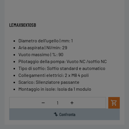
LEMAX90X10SB
Diametro dell'ugello | mm
:
1
Aria aspirata | Nl/min
:
29
Vuoto massimo | %
:
90
Pilotaggio della pompa
:
Vuoto NC /soffio NC
Tipo di soffio
:
Soffio standard e automatico
Collegamenti elettrici
:
2 x M8 4 poli
Scarico
:
Silenziatore passante
Montaggio in isole
:
Isola da 1 modulo
Quantità
Confronta