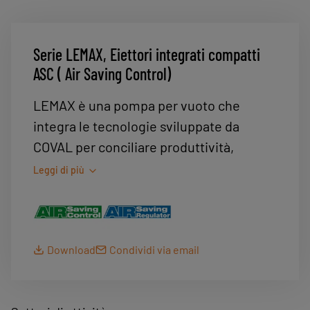
Serie LEMAX, Eiettori integrati compatti
ASC ( Air Saving Control)
LEMAX è una pompa per vuoto che
integra le tecnologie sviluppate da
COVAL per conciliare produttività,
efficienza e risparmio energetico. Offre
Leggi di più
un ampio campo di utilizzo: packaging,
robotica, lavorazione delle materie
plastiche.
Download
Condividi via email
LEMAX integra la tecnologia ASC (Air
Saving Control), che genera un risparmio
energetico compreso tra il 75 e il 99 % a