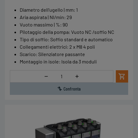
Diametro dell'ugello | mm
:
1
Aria aspirata | Nl/min
:
29
Vuoto massimo | %
:
90
Pilotaggio della pompa
:
Vuoto NC /soffio NC
Tipo di soffio
:
Soffio standard e automatico
Collegamenti elettrici
:
2 x M8 4 poli
Scarico
:
Silenziatore passante
Montaggio in isole
:
Isola da 3 moduli
Quantità
Confronta