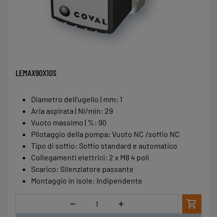
LEMAX90X10S
Diametro dell'ugello | mm
:
1
Aria aspirata | Nl/min
:
29
Vuoto massimo | %
:
90
Pilotaggio della pompa
:
Vuoto NC /soffio NC
Tipo di soffio
:
Soffio standard e automatico
Collegamenti elettrici
:
2 x M8 4 poli
Scarico
:
Silenziatore passante
Montaggio in isole
:
Indipendente
Quantità