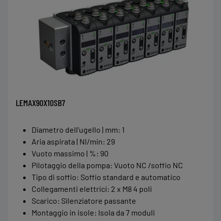
LEMAX90X10SB7
Diametro dell'ugello | mm
:
1
Aria aspirata | Nl/min
:
29
Vuoto massimo | %
:
90
Pilotaggio della pompa
:
Vuoto NC /soffio NC
Tipo di soffio
:
Soffio standard e automatico
Collegamenti elettrici
:
2 x M8 4 poli
Scarico
:
Silenziatore passante
Montaggio in isole
:
Isola da 7 moduli