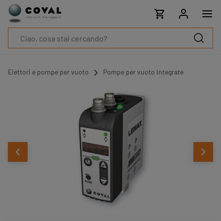
Prodotti
Industrie
Tecnologie
Risorse
Informazioni
su
Eiettori e pompe per vuoto
Pompe per vuoto Integrate
COVAL
Blog
Carriera
Partner
Contatto
commerciale
Contatto