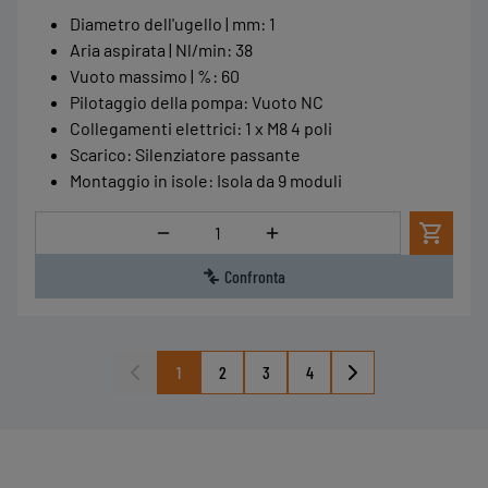
Diametro dell'ugello | mm
:
1
Aria aspirata | Nl/min
:
38
Vuoto massimo | %
:
60
Pilotaggio della pompa
:
Vuoto NC
Collegamenti elettrici
:
1 x M8 4 poli
Scarico
:
Silenziatore passante
Montaggio in isole
:
Isola da 9 moduli
Quantità
Confronta
1
2
3
4