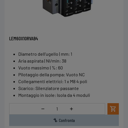
LEM60X10RVAB4
Diametro dell'ugello | mm
:
1
Aria aspirata | Nl/min
:
38
Vuoto massimo | %
:
60
Pilotaggio della pompa
:
Vuoto NC
Collegamenti elettrici
:
1 x M8 4 poli
Scarico
:
Silenziatore passante
Montaggio in isole
:
Isola da 4 moduli
Quantità
Confronta