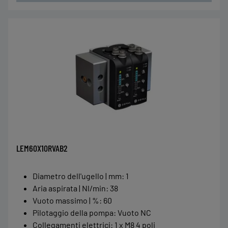
LEM60X10RVAB2
Diametro dell'ugello | mm
:
1
Aria aspirata | Nl/min
:
38
Vuoto massimo | %
:
60
Pilotaggio della pompa
:
Vuoto NC
Collegamenti elettrici
:
1 x M8 4 poli