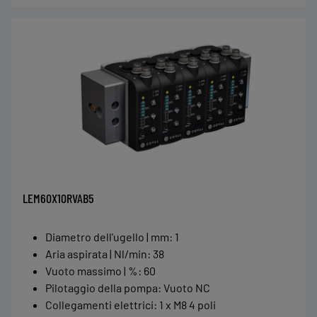
LEM60X10RVAB5
Diametro dell'ugello | mm
:
1
Aria aspirata | Nl/min
:
38
Vuoto massimo | %
:
60
Pilotaggio della pompa
:
Vuoto NC
Collegamenti elettrici
:
1 x M8 4 poli