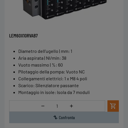
LEM60X10RVAB7
Diametro dell'ugello | mm
:
1
Aria aspirata | Nl/min
:
38
Vuoto massimo | %
:
60
Pilotaggio della pompa
:
Vuoto NC
Collegamenti elettrici
:
1 x M8 4 poli
Scarico
:
Silenziatore passante
Montaggio in isole
:
Isola da 7 moduli
Quantità
Confronta