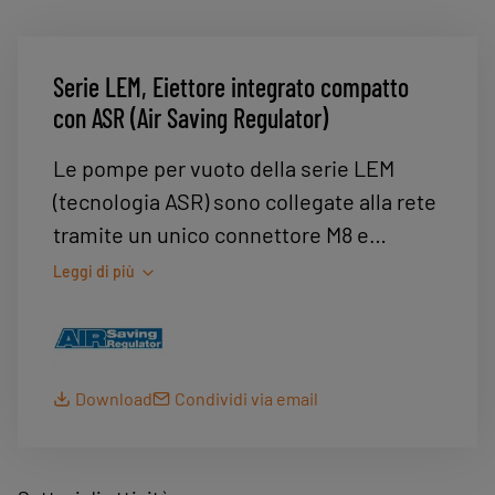
Serie LEM, Eiettore integrato compatto
con ASR (Air Saving Regulator)
Le pompe per vuoto della serie LEM
(tecnologia ASR) sono collegate alla rete
tramite un unico connettore M8 e
integrano tutte le funzioni
Leggi di più
(elettrovalvole, regolatore di pressione,
vacuometro). Due volte più rapide della
tradizionale tecnologia multistadio,
permettono all’utilizzatore di risparmiare
Download
Condividi via email
il 50 % sui costi dell’aria compressa
riducendo al contempo il livello sonoro