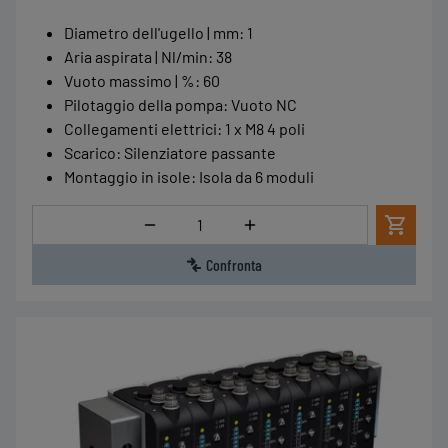
Diametro dell'ugello | mm
:
1
Aria aspirata | Nl/min
:
38
Vuoto massimo | %
:
60
Pilotaggio della pompa
:
Vuoto NC
Collegamenti elettrici
:
1 x M8 4 poli
Scarico
:
Silenziatore passante
Montaggio in isole
:
Isola da 6 moduli
Quantità
Confronta