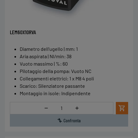
LEM60X10RVA
Diametro dell'ugello | mm
:
1
Aria aspirata | Nl/min
:
38
Vuoto massimo | %
:
60
Pilotaggio della pompa
:
Vuoto NC
Collegamenti elettrici
:
1 x M8 4 poli
Scarico
:
Silenziatore passante
Montaggio in isole
:
Indipendente
Quantità
Confronta