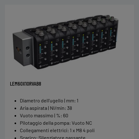
LEM60X10RVAB8
Diametro dell'ugello | mm
:
1
Aria aspirata | Nl/min
:
38
Vuoto massimo | %
:
60
Pilotaggio della pompa
:
Vuoto NC
Collegamenti elettrici
:
1 x M8 4 poli
Scarico
:
Silenziatore passante