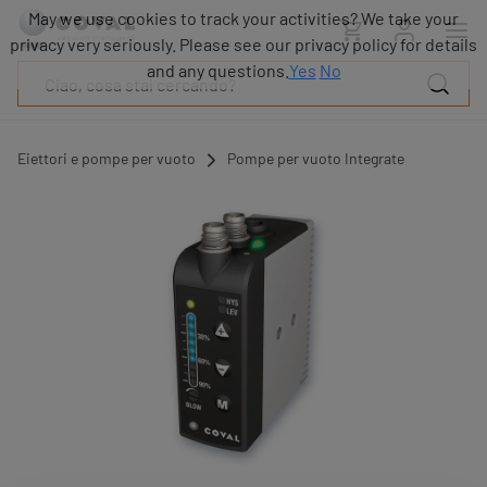
Prodotti
May we use cookies to track your activities? We take your
Industrie
privacy very seriously. Please see our privacy policy for details
Tecnologie
and any questions.
Yes
No
Risorse
Informazioni
su
Eiettori e pompe per vuoto
Pompe per vuoto Integrate
COVAL
Blog
Carriera
Partner
Contatto
commerciale
Contatto