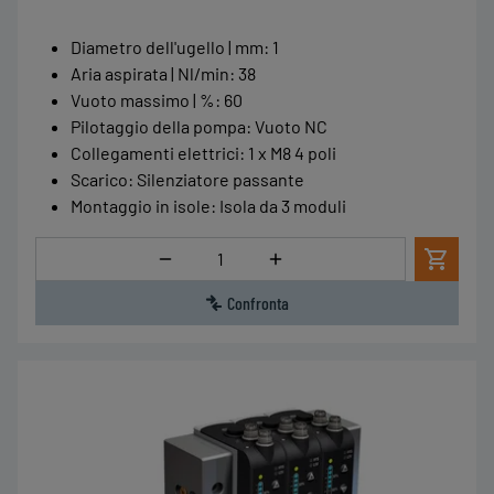
Diametro dell'ugello | mm
:
1
Aria aspirata | Nl/min
:
38
Vuoto massimo | %
:
60
Pilotaggio della pompa
:
Vuoto NC
Collegamenti elettrici
:
1 x M8 4 poli
Scarico
:
Silenziatore passante
Montaggio in isole
:
Isola da 3 moduli
Quantità
Confronta