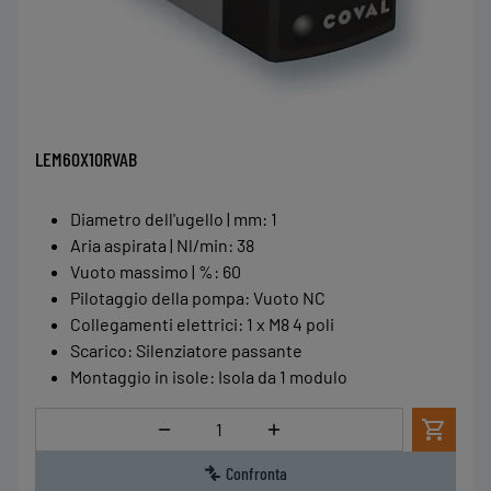
LEM60X10RVAB
Diametro dell'ugello | mm
:
1
Aria aspirata | Nl/min
:
38
Vuoto massimo | %
:
60
Pilotaggio della pompa
:
Vuoto NC
Collegamenti elettrici
:
1 x M8 4 poli
Scarico
:
Silenziatore passante
Montaggio in isole
:
Isola da 1 modulo
Quantità
Confronta