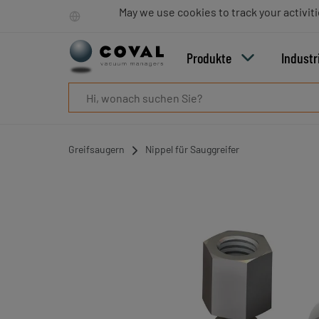
Produkte
May we use cookies to track your activiti
Industrien
Technologien
Produkte
Industr
Ressourcen
Über
COVAL
Blog
Karriere
Greifsaugern
Nippel für Sauggreifer
Partner
Vertriebskontakt
Kontakt