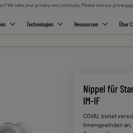
es? We take your privacy very seriously. Please see our privacy po
Blo
ien
Technologien
Ressourcen
Über 
Nippel für Sta
IM-IF
COVAL bietet vers
Innengewinden an, 