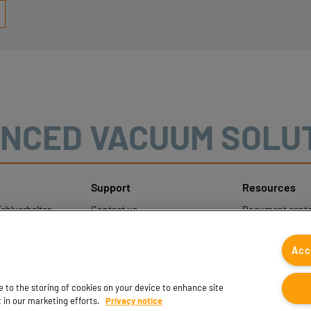
NCED VACUUM SOLU
Support
Resources
ehlverhalten
Contact us
Document cente
nweise
Contact sales
Coval CAD Cata
um Schutz
Find partners
Blog
Acc
gener Daten
FAQ
ee to the storing of cookies on your device to enhance site
t in our marketing efforts.
Privacy notice