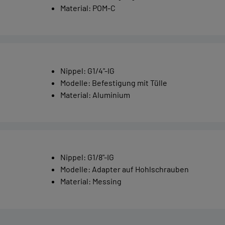
Material
:
POM-C
Nippel
:
G1/4"-IG
Modelle
:
Befestigung mit Tülle
Material
:
Aluminium
Nippel
:
G1/8"-IG
Modelle
:
Adapter auf Hohlschrauben
Material
:
Messing