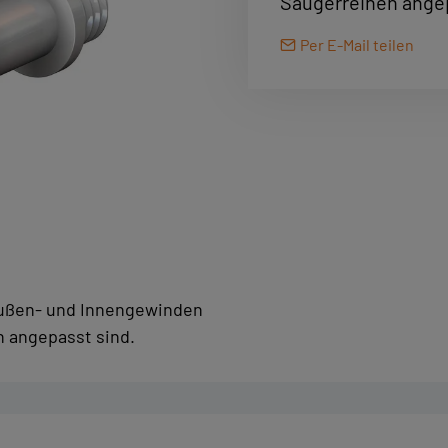
Saugerreihen angep
Per E-Mail teilen
Außen- und Innengewinden
n angepasst sind.