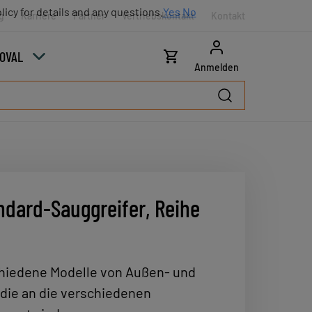
licy for details and any questions.
Yes
No
g
Karriere
Partner
Vertriebskontakt
Kontakt
COVAL
Anmelden
ndard-Sauggreifer, Reihe
chiedene Modelle von Außen- und
die an die verschiedenen