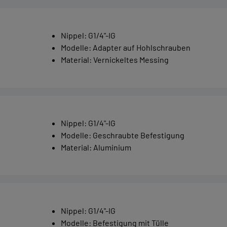
Nippel
:
G1/4"-IG
Modelle
:
Adapter auf Hohlschrauben
Material
:
Vernickeltes Messing
Nippel
:
G1/4"-IG
Modelle
:
Geschraubte Befestigung
Material
:
Aluminium
Nippel
:
G1/4"-IG
Modelle
:
Befestigung mit Tülle