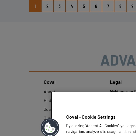
1
2
3
4
5
6
7
8
9
ADVA
Coval
Legal
About
Meldung von F
History
Rechtliche Hi
Quality and innovation
Richtlinien z
personenbezo
Coval - Cookie Settings
Our technologies
By clicking “Accept All Cookies”, you agr
navigation, analyze site usage, and assis