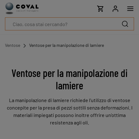
Prodotti
Industrie
Tecnologie
Risorse
Informazioni
su
Ventose
Ventose per la manipolazione di lamiere
COVAL
Blog
Carriera
Ventose per la manipolazione di
Partner
lamiere
Contatto
commerciale
Contatto
La manipolazione di lamiere richiede l’utilizzo di ventose
concepite per la presa di pezzi sottili senza deformazioni. I
materiali impiegati possono inoltre offrire un’ottima
resistenza agli oli.