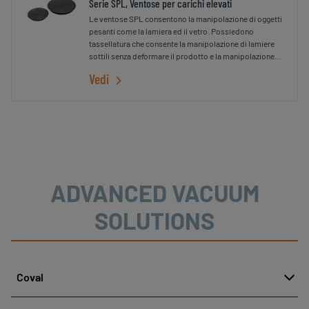
Serie SPL, Ventose per carichi elevati
Le ventose SPL consentono la manipolazione di oggetti
pesanti come la lamiera ed il vetro. Possiedono
tassellatura che consente la manipolazione di lamiere
sottili senza deformare il prodotto e la manipolazione
verticale (antiscivolo).
Vedi
ADVANCED VACUUM
SOLUTIONS
Coval
Chi siamo