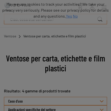
Prodotti
May we use cookies to track your activities? We take your
Industrie
privacy very seriously. Please see our privacy policy for details
Tecnologie
and any questions.
Yes
No
Risorse
Informazioni
su
Ventose
Ventose per carta, etichette e film plastici
COVAL
Blog
Carriera
Ventose per carta, etichette e film
Partner
plastici
Contatto
commerciale
Contatto
Risultato: 4 gamme di prodotti trovate
Seleziona
Caso d'uso
ordinamento
Applicazioni specifiche del settore