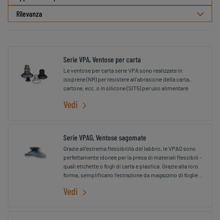
Serie VPA, Ventose per carta
Le ventose per carta serie VPA sono realizzate in
isoprene (NR) per resistere all’abrasione della carta,
cartone, ecc. o in silicone (SIT5) per uso alimentare.
Vedi
Serie VPAG, Ventose sagomate
Grazie all'estrema flessibilità del labbro, le VPAG sono
perfettamente idonee per la presa di materiali flessibili -
quali etichette o fogli di carta e plastica. Grazie alla loro
forma, semplificano l'estrazione da magazzino di foglietti
di instruzioni o bugiardini.
Vedi