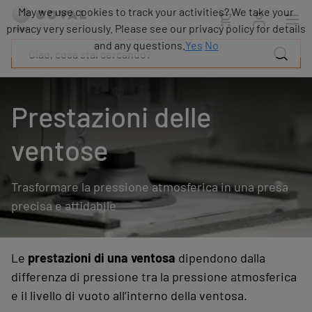
Prodotti
May we use cookies to track your activities? We take your
Industrie
privacy very seriously. Please see our privacy policy for details
Tecnologie
and any questions.
Yes
No
Risorse
Informazioni
su
Prestazioni delle
COVAL
Blog
ventose
Carriera
Partner
Trasformare la pressione atmosferica in una presa
Contatto
commerciale
precisa e affidabile
Contatto
Le
prestazioni di una ventosa
dipendono dalla
differenza di pressione tra la pressione atmosferica
e il livello di vuoto all’interno della ventosa.