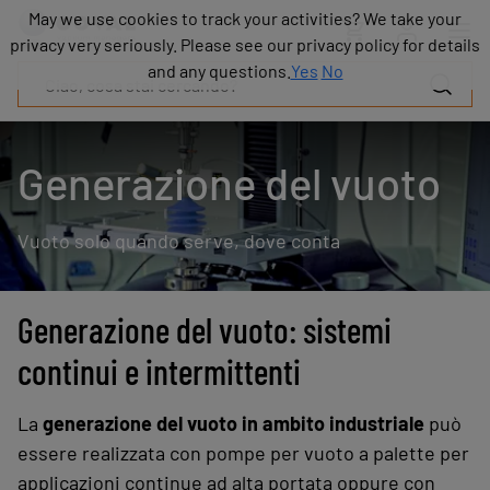
Prodotti
May we use cookies to track your activities? We take your
May we use cookies to track your activities? We take your
Industrie
privacy very seriously. Please see our privacy policy for details
privacy very seriously. Please see our privacy policy for details
Tecnologie
and any questions.
and any questions.
Yes
Yes
No
No
Risorse
Informazioni
su
Generazione del vuoto
COVAL
Blog
Vuoto solo quando serve, dove conta
Carriera
Partner
Contatto
commerciale
Generazione del vuoto: sistemi
Contatto
continui e intermittenti
La
generazione del vuoto in ambito industriale
può
essere realizzata con pompe per vuoto a palette per
applicazioni continue ad alta portata oppure con