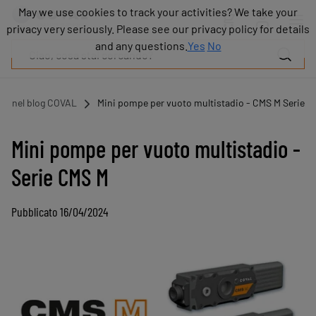
Prodotti
May we use cookies to track your activities? We take your
May we use cookies to track your activities? We take your
Industrie
privacy very seriously. Please see our privacy policy for details
privacy very seriously. Please see our privacy policy for details
Tecnologie
and any questions.
and any questions.
Yes
Yes
No
No
Risorse
Informazioni
su
ti nel blog COVAL
Mini pompe per vuoto multistadio - CMS M Serie
COVAL
Blog
Mini pompe per vuoto multistadio -
Carriera
Serie CMS M
Partner
Contatto
commerciale
Pubblicato 16/04/2024
Contatto