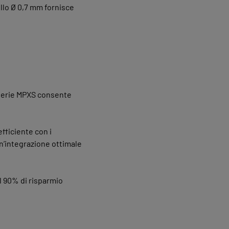
llo Ø 0,7 mm fornisce
a serie MPXS consente
fficiente con i
n’integrazione ottimale
al 90% di risparmio