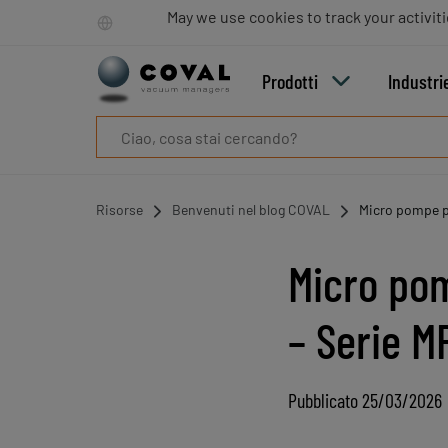
Prodotti
May we use cookies to track your activiti
Industrie
Tecnologie
Prodotti
Industri
Risorse
Informazioni
su
COVAL
Blog
Risorse
Benvenuti nel blog COVAL
Micro pompe p
Carriera
Partner
Micro pom
Contatto
commerciale
Contatto
– Serie M
Pubblicato 25/03/2026