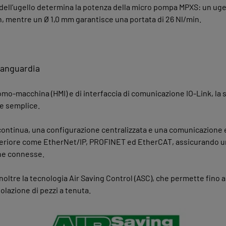
 dell’ugello determina la potenza della micro pompa MPXS: un uge
n, mentre un Ø 1,0 mm garantisce una portata di 26 Nl/min.
vanguardia
uomo‑macchina (HMI) e di interfaccia di comunicazione IO‑Link, l
 e semplice.
continua, una configurazione centralizzata e una comunicazione e
superiore come EtherNet/IP, PROFINET ed EtherCAT, assicurando u
one connesse.
noltre la tecnologia Air Saving Control (ASC), che permette fino 
lazione di pezzi a tenuta.