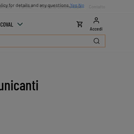
licy for details and any questions.
Yes
No
arriera
Partner
Contatto commerciale
Contatto
u COVAL
Accedi
unicanti