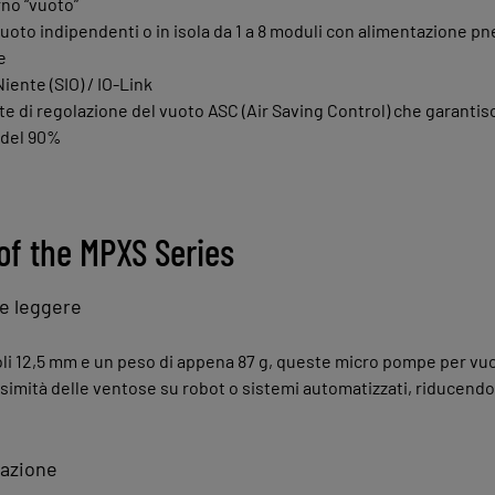
rno “vuoto”
uoto indipendenti o in isola da 1 a 8 moduli con alimentazione 
e
iente (SIO) / IO‑Link
te di regolazione del vuoto ASC (Air Saving Control) che garantis
 del 90%
of the MPXS Series
e leggere
oli 12,5 mm e un peso di appena 87 g, queste micro pompe per vuo
simità delle ventose su robot o sistemi automatizzati, riducendo co
razione