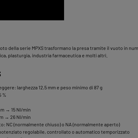
to della serie MPXS trasformano la presa tramite il vuoto in num
ca, plasturgia, industria farmaceutica e molti altri.
s
eggere: larghezza 12,5 mm e peso minimo di 87 g
5 %
mm → 15 Nl/min
mm → 26 Nl/min
oto: NC (normalmente chiuso) o NA (normalmente aperto)
potenziato regolabile, controllato o automatico temporizzato