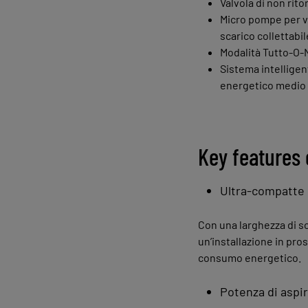
Valvola di non rito
Micro pompe per v
scarico collettabil
Modalità Tutto‑O‑N
Sistema intelligen
energetico medio
Key features 
Ultra‑compatte 
Con una larghezza di s
un’installazione in pros
consumo energetico.
Potenza di aspi