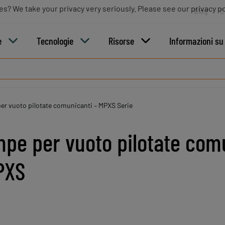
es? We take your privacy very seriously. Please see our privacy po
Blog
C
e
Tecnologie
Risorse
Informazioni s
er vuoto pilotate comunicanti – MPXS Serie
pe per vuoto pilotate com
PXS