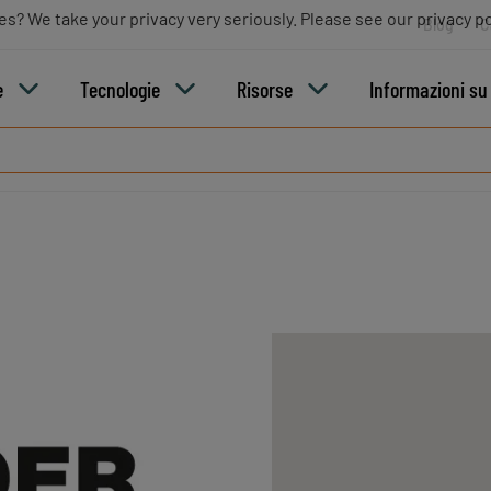
es? We take your privacy very seriously. Please see our privacy po
Blog
C
e
Tecnologie
Risorse
Informazioni s