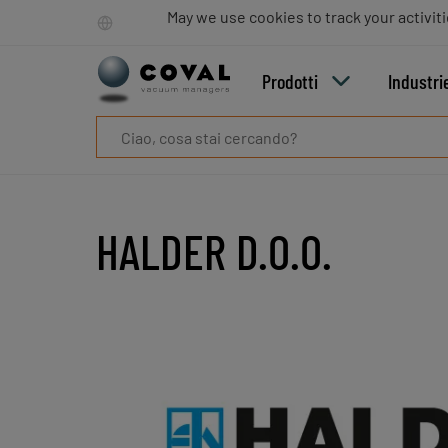
Prodotti
May we use cookies to track your activiti
Industrie
Tecnologie
Prodotti
Industri
Risorse
Informazioni
su
COVAL
Blog
Carriera
HALDER D.O.O.
Partner
Contatto
commerciale
Contatto