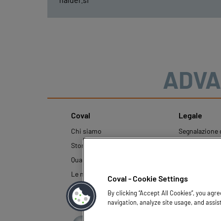
ADVA
Coval
Legale
Chi siamo
Segnalazione d
condotta
Storia
Note legali
Qualità e Innovazione
Politica aziend
Le nostre tecnologie
Coval - Cookie Settings
protezione dei
By clicking “Accept All Cookies”, you agr
navigation, analyze site usage, and assis