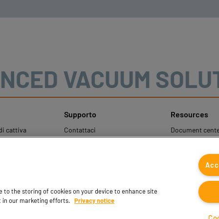
NCED VACUUM SOLU
Supporto
Resources
i cattiva
Contattaci
Document cente
Contatti vendite
Coval CAD Cata
Trova partner
Blog
Acc
ale per la
FAQ
 dati personali
ee to the storing of cookies on your device to enhance site
t in our marketing efforts.
Privacy notice
Co