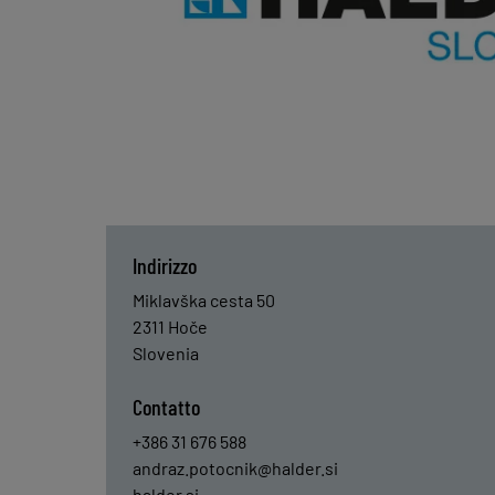
Indirizzo
Miklavška cesta 50
2311
Hoče
Slovenia
Contatto
+386 31 676 588
andraz.potocnik@halder.si
halder.si