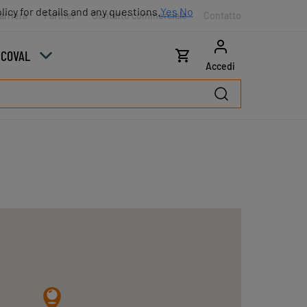
licy for details and any questions.
Yes
No
arriera
Partner
Contatto commerciale
Contatto
u COVAL
Accedi