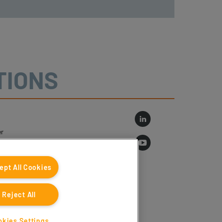
TIONS
r
log
ept All Cookies
Reject All
okies Settings