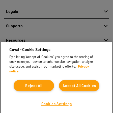
Chi siamo
Legale
Storia
Segnalazione di cattiva condotta
Qualità e Innovazione
Supporto
Note legali
Le nostre tecnologie
Contattaci
Politica aziendale per la protezione dei dati personali
Resources
Contatti vendite
Coval - Cookie Settings
Document center
Trova partner
By clicking “Accept All Cookies”, you agree to the storing of
Coval CAD Catalog
cookies on your device to enhance site navigation, analyze
Blog
site usage, and assist in our marketing efforts.
Privacy
notice
FAQ
Reject All
Accept All Cookies
Cookies Settings
Coval © 2026