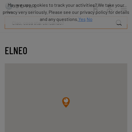
Prodotti
May we use cookies to track your activities? We take your
Industrie
privacy very seriously. Please see our privacy policy for details
Tecnologie
and any questions.
Yes
No
Risorse
Informazioni
su
COVAL
ELNEO
Blog
Carriera
Partner
Contatto
commerciale
Contatto