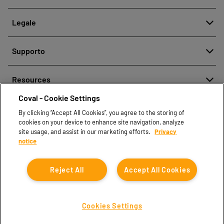
Chi siamo
Legale
Storia
Segnalazione di cattiva condotta
Qualità e Innovazione
Supporto
Note legali
Le nostre tecnologie
Contattaci
Politica aziendale per la protezione dei dati personali
Resources
Contatti vendite
Coval - Cookie Settings
Document center
Trova partner
By clicking “Accept All Cookies”, you agree to the storing of
Coval CAD Catalog
cookies on your device to enhance site navigation, analyze
Blog
site usage, and assist in our marketing efforts.
Privacy
notice
FAQ
Reject All
Accept All Cookies
Cookies Settings
Coval © 2026