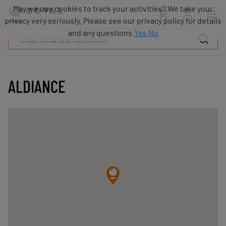
Prodotti
May we use cookies to track your activities? We take your
Industrie
privacy very seriously. Please see our privacy policy for details
Tecnologie
and any questions.
Yes
No
Risorse
Informazioni
su
COVAL
ALDIANCE
Blog
Carriera
Partner
Contatto
commerciale
Contatto